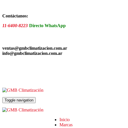
Skip
to
the
Contáctanos:
content
11-6400-8223
Directo WhatsApp
ventas@gmbclimatizacion.com.ar
info@gmbclimatizacion.com.ar
Toggle navigation
Inicio
Marcas