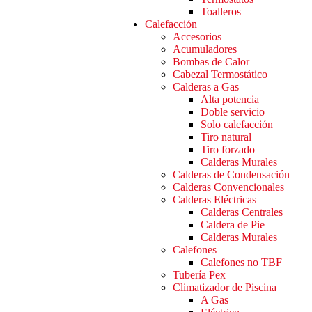
Toalleros
Calefacción
Accesorios
Acumuladores
Bombas de Calor
Cabezal Termostático
Calderas a Gas
Alta potencia
Doble servicio
Solo calefacción
Tiro natural
Tiro forzado
Calderas Murales
Calderas de Condensación
Calderas Convencionales
Calderas Eléctricas
Calderas Centrales
Caldera de Pie
Calderas Murales
Calefones
Calefones no TBF
Tubería Pex
Climatizador de Piscina
A Gas