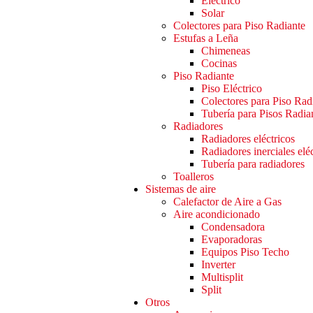
Eléctrico
Solar
Colectores para Piso Radiante
Estufas a Leña
Chimeneas
Cocinas
Piso Radiante
Piso Eléctrico
Colectores para Piso Rad
Tubería para Pisos Radia
Radiadores
Radiadores eléctricos
Radiadores inerciales elé
Tubería para radiadores
Toalleros
Sistemas de aire
Calefactor de Aire a Gas
Aire acondicionado
Condensadora
Evaporadoras
Equipos Piso Techo
Inverter
Multisplit
Split
Otros