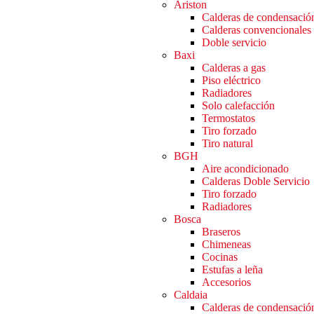
Ariston
Calderas de condensació
Calderas convencionales
Doble servicio
Baxi
Calderas a gas
Piso eléctrico
Radiadores
Solo calefacción
Termostatos
Tiro forzado
Tiro natural
BGH
Aire acondicionado
Calderas Doble Servicio
Tiro forzado
Radiadores
Bosca
Braseros
Chimeneas
Cocinas
Estufas a leña
Accesorios
Caldaia
Calderas de condensació