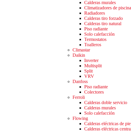
Calderas murales
Climatizadores de piscin
Radiadores
Calderas tiro forzado
Calderas tiro natural
Piso radiante
Solo calefacción
Termostatos
Toalleros
Climastar
Daikin
Inverter
Multisplit
Split
VRV
Danfoss
Piso radiante
Colectores
Ferroli
Calderas doble servicio
Calderas murales
Solo calefacción
Flowing
Calderas eléctricas de pie
Calderas eléctricas centra