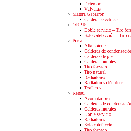
Detentor
Válvulas
Mattira Gabarron
Calderas eléctricas
ORBIS
Doble servicio – Tiro fo
Solo calefacción – Tiro n
Peisa
Alta potencia
Calderas de condensació
Calderas de pie
Calderas murales
Tiro forzado
Tiro natural
Radiadores
Radiadores eléctricos
Toalleros
Rehau
Acumuladores
Calderas de condensació
Calderas murales
Doble servicio
Radiadores
Solo calefacción
Tiro forzado