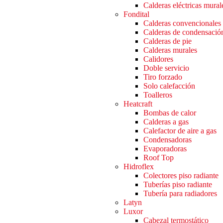
Calderas eléctricas mural
Fondital
Calderas convencionales
Calderas de condensació
Calderas de pie
Calderas murales
Calidores
Doble servicio
Tiro forzado
Solo calefacción
Toalleros
Heatcraft
Bombas de calor
Calderas a gas
Calefactor de aire a gas
Condensadoras
Evaporadoras
Roof Top
Hidroflex
Colectores piso radiante
Tuberías piso radiante
Tubería para radiadores
Latyn
Luxor
Cabezal termostático