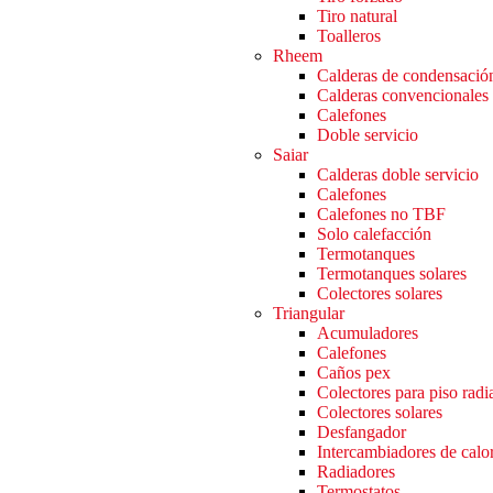
Tiro natural
Toalleros
Rheem
Calderas de condensació
Calderas convencionales
Calefones
Doble servicio
Saiar
Calderas doble servicio
Calefones
Calefones no TBF
Solo calefacción
Termotanques
Termotanques solares
Colectores solares
Triangular
Acumuladores
Calefones
Caños pex
Colectores para piso radi
Colectores solares
Desfangador
Intercambiadores de calo
Radiadores
Termostatos