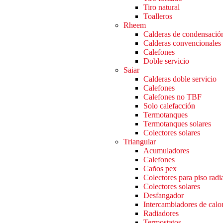
Tiro natural
Toalleros
Rheem
Calderas de condensació
Calderas convencionales
Calefones
Doble servicio
Saiar
Calderas doble servicio
Calefones
Calefones no TBF
Solo calefacción
Termotanques
Termotanques solares
Colectores solares
Triangular
Acumuladores
Calefones
Caños pex
Colectores para piso radi
Colectores solares
Desfangador
Intercambiadores de calo
Radiadores
Termostatos