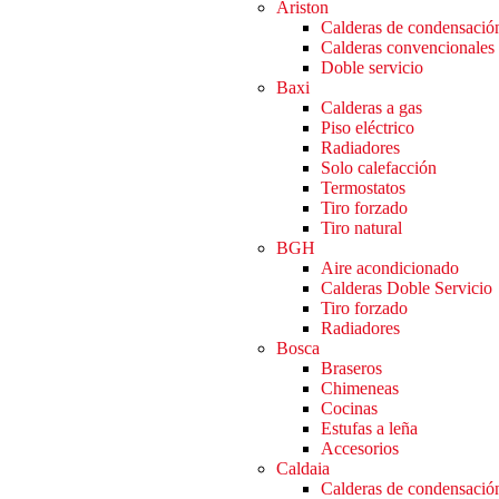
Ariston
Calderas de condensació
Calderas convencionales
Doble servicio
Baxi
Calderas a gas
Piso eléctrico
Radiadores
Solo calefacción
Termostatos
Tiro forzado
Tiro natural
BGH
Aire acondicionado
Calderas Doble Servicio
Tiro forzado
Radiadores
Bosca
Braseros
Chimeneas
Cocinas
Estufas a leña
Accesorios
Caldaia
Calderas de condensació