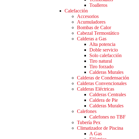
Toalleros
Calefacción
Accesorios
Acumuladores
Bombas de Calor
Cabezal Termostático
Calderas a Gas
Alta potencia
Doble servicio
Solo calefacción
Tiro natural
Tiro forzado
Calderas Murales
Calderas de Condensación
Calderas Convencionales
Calderas Eléctricas
Calderas Centrales
Caldera de Pie
Calderas Murales
Calefones
Calefones no TBF
Tubería Pex
Climatizador de Piscina
A Gas