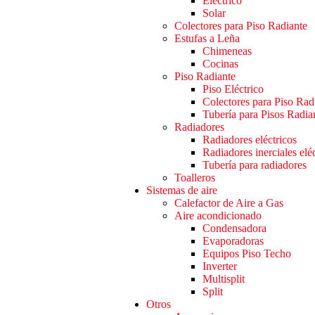
Eléctrico
Solar
Colectores para Piso Radiante
Estufas a Leña
Chimeneas
Cocinas
Piso Radiante
Piso Eléctrico
Colectores para Piso Rad
Tubería para Pisos Radia
Radiadores
Radiadores eléctricos
Radiadores inerciales elé
Tubería para radiadores
Toalleros
Sistemas de aire
Calefactor de Aire a Gas
Aire acondicionado
Condensadora
Evaporadoras
Equipos Piso Techo
Inverter
Multisplit
Split
Otros