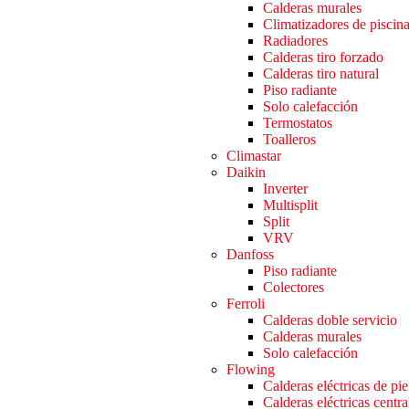
Calderas murales
Climatizadores de piscin
Radiadores
Calderas tiro forzado
Calderas tiro natural
Piso radiante
Solo calefacción
Termostatos
Toalleros
Climastar
Daikin
Inverter
Multisplit
Split
VRV
Danfoss
Piso radiante
Colectores
Ferroli
Calderas doble servicio
Calderas murales
Solo calefacción
Flowing
Calderas eléctricas de pie
Calderas eléctricas centra