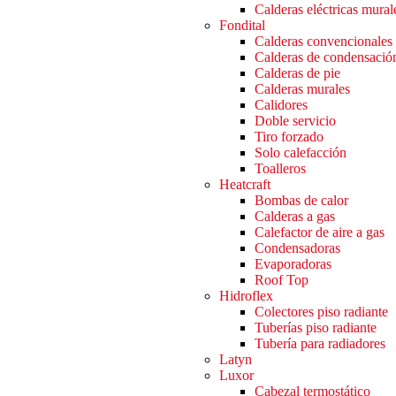
Calderas eléctricas mural
Fondital
Calderas convencionales
Calderas de condensació
Calderas de pie
Calderas murales
Calidores
Doble servicio
Tiro forzado
Solo calefacción
Toalleros
Heatcraft
Bombas de calor
Calderas a gas
Calefactor de aire a gas
Condensadoras
Evaporadoras
Roof Top
Hidroflex
Colectores piso radiante
Tuberías piso radiante
Tubería para radiadores
Latyn
Luxor
Cabezal termostático