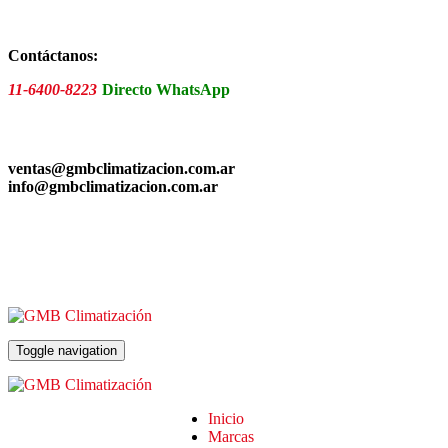
Skip
to
the
Contáctanos:
content
11-6400-8223
Directo WhatsApp
ventas@gmbclimatizacion.com.ar
info@gmbclimatizacion.com.ar
Toggle navigation
Inicio
Marcas