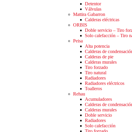
Detentor
Válvulas
Mattira Gabarron
Calderas eléctricas
ORBIS
Doble servicio – Tiro fo
Solo calefacción – Tiro n
Peisa
Alta potencia
Calderas de condensació
Calderas de pie
Calderas murales
Tiro forzado
Tiro natural
Radiadores
Radiadores eléctricos
Toalleros
Rehau
Acumuladores
Calderas de condensació
Calderas murales
Doble servicio
Radiadores
Solo calefacción
Tiro forzado