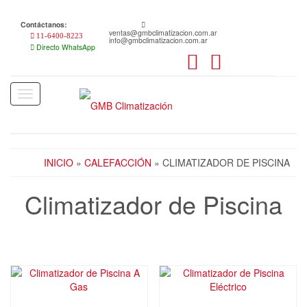
Skip
to
Contáctanos:
the
ventas@gmbclimatizacion.com.ar
11-6400-8223
info@gmbclimatizacion.com.ar
content
Directo WhatsApp
Toggle
navigation
INICIO
»
CALEFACCIÓN
» CLIMATIZADOR DE PISCINA
Climatizador de Piscina