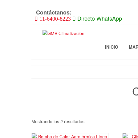
Skip
to
Contáctanos:
the
Directo WhatsApp
11-6400-8223
content
INICIO
MA
C
Mostrando los 2 resultados