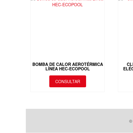
BOMBA DE CALOR AEROTÉRMICA
CL
LÍNEA HEC-ECOPOOL
ELÉC
CONSULTAR
Este
producto
tiene
múltiples
variantes.
Las
©
opciones
se