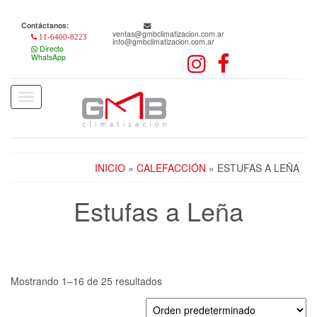
Skip
to
Contáctanos:
the
ventas@gmbclimatizacion.com.ar
11-6400-8223
info@gmbclimatizacion.com.ar
content
Directo
WhatsApp
Toggle
navigation
INICIO
»
CALEFACCIÓN
» ESTUFAS A LEÑA
Estufas a Leña
Mostrando 1–16 de 25 resultados