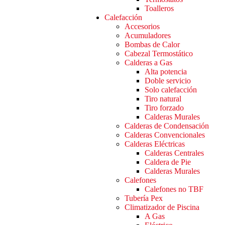
Toalleros
Calefacción
Accesorios
Acumuladores
Bombas de Calor
Cabezal Termostático
Calderas a Gas
Alta potencia
Doble servicio
Solo calefacción
Tiro natural
Tiro forzado
Calderas Murales
Calderas de Condensación
Calderas Convencionales
Calderas Eléctricas
Calderas Centrales
Caldera de Pie
Calderas Murales
Calefones
Calefones no TBF
Tubería Pex
Climatizador de Piscina
A Gas