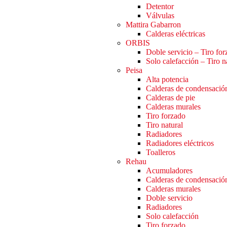
Detentor
Válvulas
Mattira Gabarron
Calderas eléctricas
ORBIS
Doble servicio – Tiro fo
Solo calefacción – Tiro n
Peisa
Alta potencia
Calderas de condensació
Calderas de pie
Calderas murales
Tiro forzado
Tiro natural
Radiadores
Radiadores eléctricos
Toalleros
Rehau
Acumuladores
Calderas de condensació
Calderas murales
Doble servicio
Radiadores
Solo calefacción
Tiro forzado