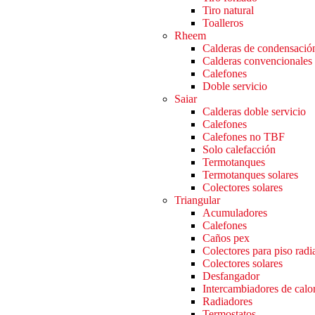
Tiro natural
Toalleros
Rheem
Calderas de condensació
Calderas convencionales
Calefones
Doble servicio
Saiar
Calderas doble servicio
Calefones
Calefones no TBF
Solo calefacción
Termotanques
Termotanques solares
Colectores solares
Triangular
Acumuladores
Calefones
Caños pex
Colectores para piso radi
Colectores solares
Desfangador
Intercambiadores de calo
Radiadores
Termostatos