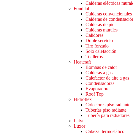
Calderas eléctricas mural
Fondital
Calderas convencionales
Calderas de condensació
Calderas de pie
Calderas murales
Calidores
Doble servicio
Tiro forzado
Solo calefacción
Toalleros
Heatcraft
Bombas de calor
Calderas a gas
Calefactor de aire a gas
Condensadoras
Evaporadoras
Roof Top
Hidroflex
Colectores piso radiante
Tuberías piso radiante
Tubería para radiadores
Latyn
Luxor
Cabezal termostático