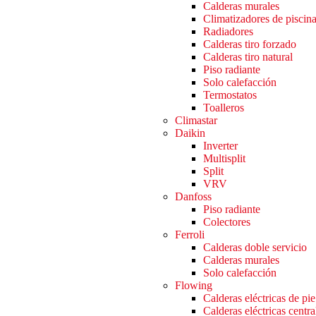
Calderas murales
Climatizadores de piscin
Radiadores
Calderas tiro forzado
Calderas tiro natural
Piso radiante
Solo calefacción
Termostatos
Toalleros
Climastar
Daikin
Inverter
Multisplit
Split
VRV
Danfoss
Piso radiante
Colectores
Ferroli
Calderas doble servicio
Calderas murales
Solo calefacción
Flowing
Calderas eléctricas de pie
Calderas eléctricas centra