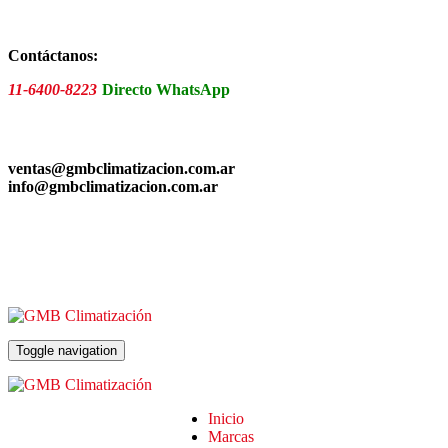
Skip
to
the
Contáctanos:
content
11-6400-8223
Directo WhatsApp
ventas@gmbclimatizacion.com.ar
info@gmbclimatizacion.com.ar
Toggle navigation
Inicio
Marcas