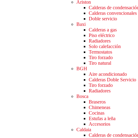
Ariston
Calderas de condensació
Calderas convencionales
Doble servicio
Baxi
Calderas a gas
Piso eléctrico
Radiadores
Solo calefacción
Termostatos
Tiro forzado
Tiro natural
BGH
Aire acondicionado
Calderas Doble Servicio
Tiro forzado
Radiadores
Bosca
Braseros
Chimeneas
Cocinas
Estufas a leña
Accesorios
Caldaia
Calderas de condensació