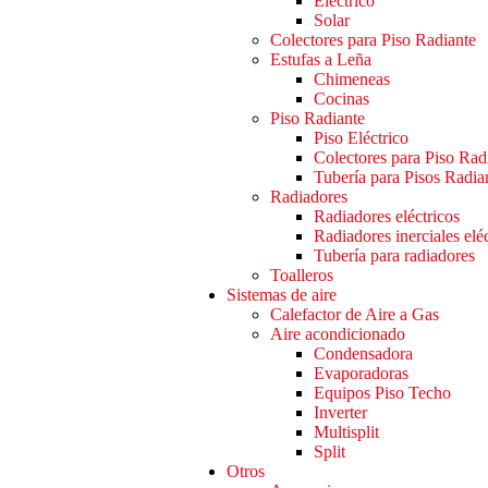
Eléctrico
Solar
Colectores para Piso Radiante
Estufas a Leña
Chimeneas
Cocinas
Piso Radiante
Piso Eléctrico
Colectores para Piso Rad
Tubería para Pisos Radia
Radiadores
Radiadores eléctricos
Radiadores inerciales elé
Tubería para radiadores
Toalleros
Sistemas de aire
Calefactor de Aire a Gas
Aire acondicionado
Condensadora
Evaporadoras
Equipos Piso Techo
Inverter
Multisplit
Split
Otros