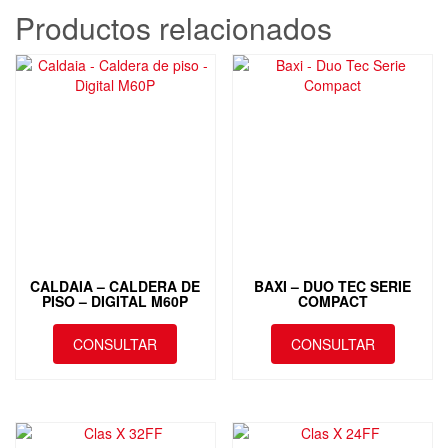
Productos relacionados
CALDAIA – CALDERA DE
BAXI – DUO TEC SERIE
PISO – DIGITAL M60P
COMPACT
CONSULTAR
CONSULTAR
Este
producto
tiene
múltiples