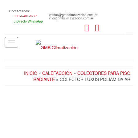
Skip
to
Contáctanos:
the
ventas@gmbclimatizacion.com.ar
11-6400-8223
info@gmbclimatizacion.com.ar
content
Directo WhatsApp
Toggle
navigation
INICIO
»
CALEFACCIÓN
»
COLECTORES PARA PISO
RADIANTE
» COLECTOR LUXUS POLIAMIDA AR