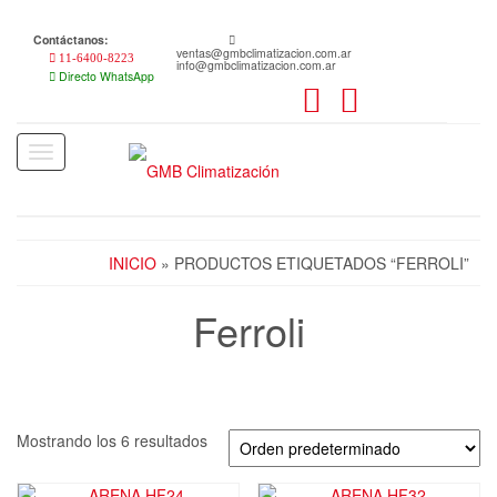
Skip
to
Contáctanos:
the
ventas@gmbclimatizacion.com.ar
11-6400-8223
info@gmbclimatizacion.com.ar
content
Directo WhatsApp
Toggle
navigation
INICIO
» PRODUCTOS ETIQUETADOS “FERROLI”
Ferroli
Mostrando los 6 resultados