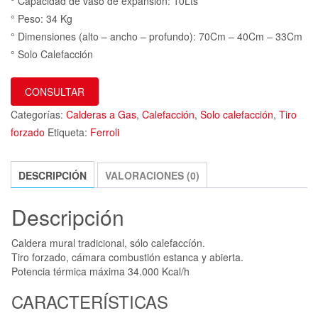
° Capacidad de vaso de expansión: 10Lts
° Peso: 34 Kg
° Dimensiones (alto – ancho – profundo): 70Cm – 40Cm – 33Cm
° Solo Calefacción
CONSULTAR
Categorías:
Calderas a Gas
,
Calefacción
,
Solo calefacción
,
Tiro
forzado
Etiqueta:
Ferroli
DESCRIPCIÓN
VALORACIONES (0)
Descripción
Caldera mural tradicional, sólo calefaccíón.
Tiro forzado, cámara combustión estanca y abierta.
Potencia térmica máxima 34.000 Kcal/h
CARACTERÍSTICAS