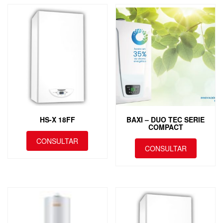
HS-X 18FF
BAXI – DUO TEC SERIE
COMPACT
CONSULTAR
CONSULTAR
Este
producto
tiene
múltiples
variantes.
Las
opciones