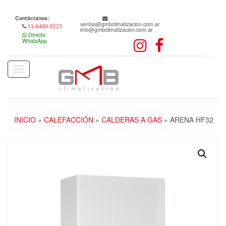
Skip
to
Contáctanos:
the
ventas@gmbclimatizacion.com.ar
11-6400-8223
info@gmbclimatizacion.com.ar
content
Directo
WhatsApp
Toggle
navigation
INICIO
»
CALEFACCIÓN
»
CALDERAS A GAS
» ARENA HF32