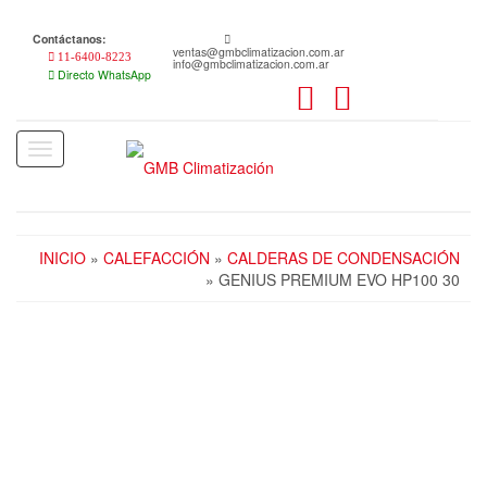
Skip
to
Contáctanos:
the
ventas@gmbclimatizacion.com.ar
11-6400-8223
info@gmbclimatizacion.com.ar
content
Directo WhatsApp
Toggle
navigation
INICIO
»
CALEFACCIÓN
»
CALDERAS DE CONDENSACIÓN
» GENIUS PREMIUM EVO HP100 30