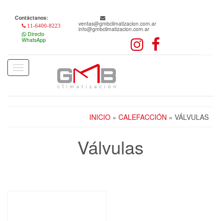
Skip
to
Contáctanos:
the
ventas@gmbclimatizacion.com.ar
11-6400-8223
info@gmbclimatizacion.com.ar
content
Directo
WhatsApp
Toggle
navigation
INICIO
»
CALEFACCIÓN
» VÁLVULAS
Válvulas