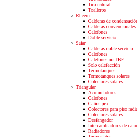
Tiro natural
Toalleros
Rheem
Calderas de condensació
Calderas convencionales
Calefones
Doble servicio
Saiar
Calderas doble servicio
Calefones
Calefones no TBF
Solo calefacción
Termotanques
Termotanques solares
Colectores solares
Triangular
Acumuladores
Calefones
Caños pex
Colectores para piso radi
Colectores solares
Desfangador
Intercambiadores de calo
Radiadores
Termostatos