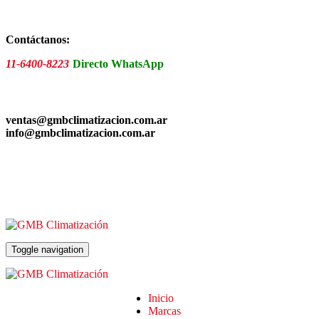
Skip
to
the
Contáctanos:
content
11-6400-8223
Directo WhatsApp
ventas@gmbclimatizacion.com.ar
info@gmbclimatizacion.com.ar
Toggle navigation
Inicio
Marcas