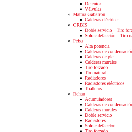
Detentor
Válvulas
Mattira Gabarron
Calderas eléctricas
ORBIS
Doble servicio – Tiro fo
Solo calefacción – Tiro n
Peisa
Alta potencia
Calderas de condensació
Calderas de pie
Calderas murales
Tiro forzado
Tiro natural
Radiadores
Radiadores eléctricos
Toalleros
Rehau
Acumuladores
Calderas de condensació
Calderas murales
Doble servicio
Radiadores
Solo calefacción
Tiro forzado