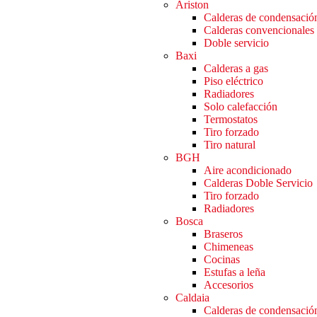
Ariston
Calderas de condensació
Calderas convencionales
Doble servicio
Baxi
Calderas a gas
Piso eléctrico
Radiadores
Solo calefacción
Termostatos
Tiro forzado
Tiro natural
BGH
Aire acondicionado
Calderas Doble Servicio
Tiro forzado
Radiadores
Bosca
Braseros
Chimeneas
Cocinas
Estufas a leña
Accesorios
Caldaia
Calderas de condensació