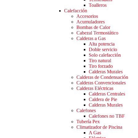
Toalleros
Calefacción
Accesorios
Acumuladores
Bombas de Calor
Cabezal Termostático
Calderas a Gas
Alta potencia
Doble servicio
Solo calefacción
Tiro natural
Tiro forzado
Calderas Murales
Calderas de Condensación
Calderas Convencionales
Calderas Eléctricas
Calderas Centrales
Caldera de Pie
Calderas Murales
Calefones
Calefones no TBF
Tubería Pex
Climatizador de Piscina
A Gas