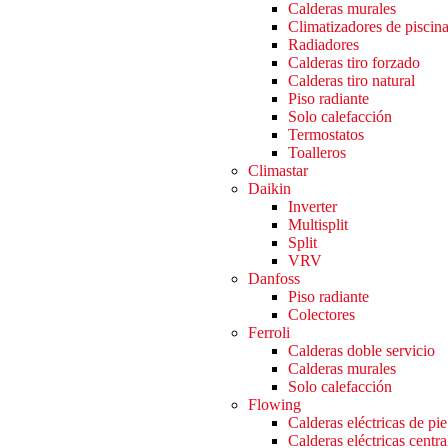
Calderas murales
Climatizadores de piscin
Radiadores
Calderas tiro forzado
Calderas tiro natural
Piso radiante
Solo calefacción
Termostatos
Toalleros
Climastar
Daikin
Inverter
Multisplit
Split
VRV
Danfoss
Piso radiante
Colectores
Ferroli
Calderas doble servicio
Calderas murales
Solo calefacción
Flowing
Calderas eléctricas de pie
Calderas eléctricas centra