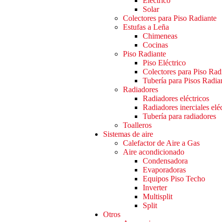
Eléctrico
Solar
Colectores para Piso Radiante
Estufas a Leña
Chimeneas
Cocinas
Piso Radiante
Piso Eléctrico
Colectores para Piso Rad
Tubería para Pisos Radia
Radiadores
Radiadores eléctricos
Radiadores inerciales elé
Tubería para radiadores
Toalleros
Sistemas de aire
Calefactor de Aire a Gas
Aire acondicionado
Condensadora
Evaporadoras
Equipos Piso Techo
Inverter
Multisplit
Split
Otros