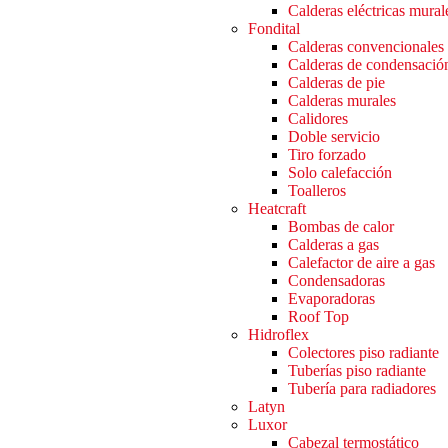
Calderas eléctricas mural
Fondital
Calderas convencionales
Calderas de condensació
Calderas de pie
Calderas murales
Calidores
Doble servicio
Tiro forzado
Solo calefacción
Toalleros
Heatcraft
Bombas de calor
Calderas a gas
Calefactor de aire a gas
Condensadoras
Evaporadoras
Roof Top
Hidroflex
Colectores piso radiante
Tuberías piso radiante
Tubería para radiadores
Latyn
Luxor
Cabezal termostático