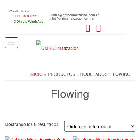
Skip
to
Contáctanos:
the
ventas@gmbclimatizacion.com.ar
11-6400-8223
info@gmbclimatizacion.com.ar
content
Directo WhatsApp
Toggle
navigation
INICIO
» PRODUCTOS ETIQUETADOS “FLOWING”
Flowing
Mostrando los 8 resultados