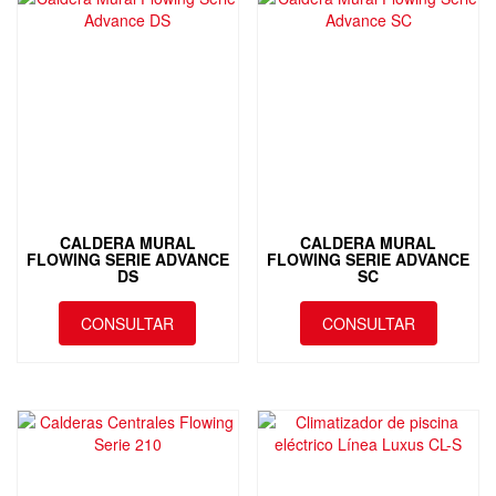
CALDERA MURAL
CALDERA MURAL
FLOWING SERIE ADVANCE
FLOWING SERIE ADVANCE
DS
SC
CONSULTAR
CONSULTAR
Este
Este
producto
producto
tiene
tiene
múltiples
múltiples
variantes.
variantes.
Las
Las
opciones
opciones