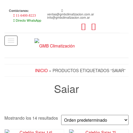
Skip
to
Contáctanos:
the
ventas@gmbclimatizacion.com.ar
11-6400-8223
info@gmbclimatizacion.com.ar
content
Directo WhatsApp
Toggle
navigation
INICIO
» PRODUCTOS ETIQUETADOS “SAIAR”
Saiar
Mostrando los 14 resultados