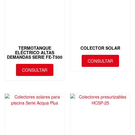
TERMOTANQUE
COLECTOR SOLAR
ELÉCTRICO ALTAS
DEMANDAS SERIE FE-T500
CONSULTAR
CONSULTAR
Este
producto
tiene
múltiples
variantes.
Las
opciones
se
pueden
elegir