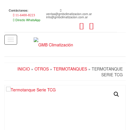
Skip
to
Contáctanos:
the
ventas@gmbclimatizacion.com.ar
11-6400-8223
info@gmbclimatizacion.com.ar
content
Directo WhatsApp
Toggle
navigation
INICIO
»
OTROS
»
TERMOTANQUES
» TERMOTANQUE
SERIE TCG