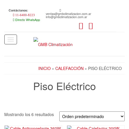
Skip
to
Contáctanos:
the
ventas@gmbclimatizacion.com.ar
11-6400-8223
info@gmbclimatizacion.com.ar
content
Directo WhatsApp
Toggle
navigation
INICIO
»
CALEFACCIÓN
» PISO ELÉCTRICO
Piso Eléctrico
Mostrando los 6 resultados