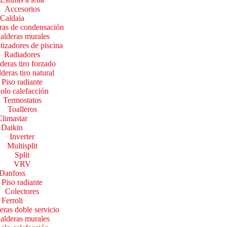
Accesorios
Caldaia
ras de condensación
alderas murales
tizadores de piscina
Radiadores
deras tiro forzado
deras tiro natural
Piso radiante
olo calefacción
Termostatos
Toalleros
Climastar
Daikin
Inverter
Multisplit
Split
VRV
Danfoss
Piso radiante
Colectores
Ferroli
eras doble servicio
alderas murales