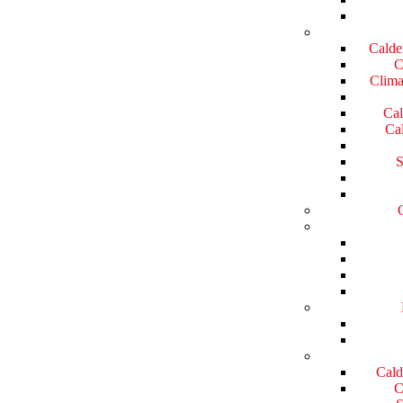
Calde
C
Clima
Cal
Cal
S
Cald
C