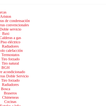
rcas
Ariston
ras de condensación
ras convencionales
Doble servicio
Baxi
Calderas a gas
Piso eléctrico
Radiadores
olo calefacción
Termostatos
Tiro forzado
Tiro natural
BGH
re acondicionado
ras Doble Servicio
Tiro forzado
Radiadores
Bosca
Braseros
Chimeneas
Cocinas
Estufas a leña