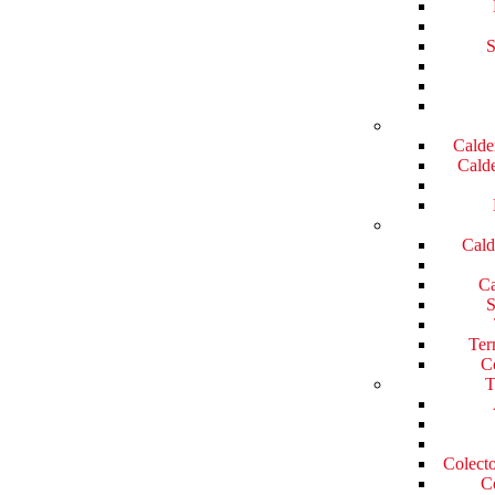
S
Calde
Calde
Cald
Ca
S
Ter
Co
T
Colecto
Co