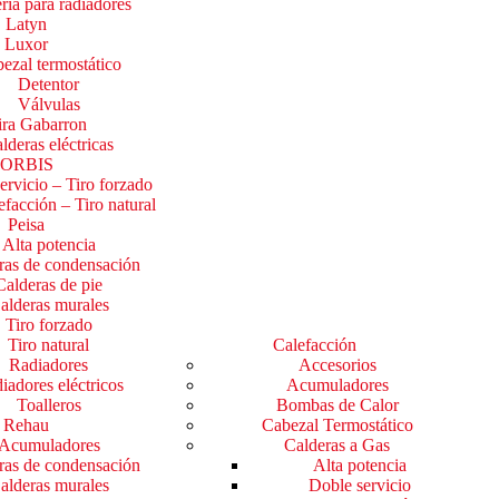
ría para radiadores
Latyn
Luxor
ezal termostático
Detentor
Válvulas
ira Gabarron
lderas eléctricas
ORBIS
ervicio – Tiro forzado
efacción – Tiro natural
Peisa
Alta potencia
ras de condensación
Calderas de pie
alderas murales
Tiro forzado
Tiro natural
Calefacción
Radiadores
Accesorios
iadores eléctricos
Acumuladores
Toalleros
Bombas de Calor
Rehau
Cabezal Termostático
Acumuladores
Calderas a Gas
ras de condensación
Alta potencia
alderas murales
Doble servicio