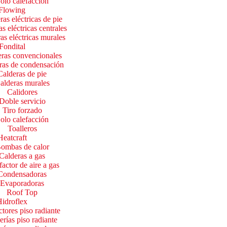
olo calefacción
Flowing
ras eléctricas de pie
s eléctricas centrales
as eléctricas murales
Fondital
ras convencionales
ras de condensación
Calderas de pie
alderas murales
Calidores
Doble servicio
Tiro forzado
olo calefacción
Toalleros
Heatcraft
ombas de calor
Calderas a gas
factor de aire a gas
Condensadoras
Evaporadoras
Roof Top
idroflex
tores piso radiante
rías piso radiante