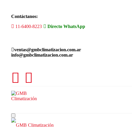
Skip
to
the
Contáctanos:
content
11-6400-8223
Directo WhatsApp
ventas@gmbclimatizacion.com.ar
info@gmbclimatizacion.com.ar
Toggle
navigation