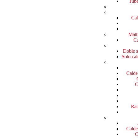
Tube
Cab
Matt
Ca
Doble s
Solo cal
Calde
C
Rad
Calde
C