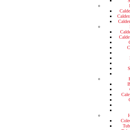
S
Calde
Caldera
Calder
Calde
Calde
C
S
B
Cale
H
Colec
Tube