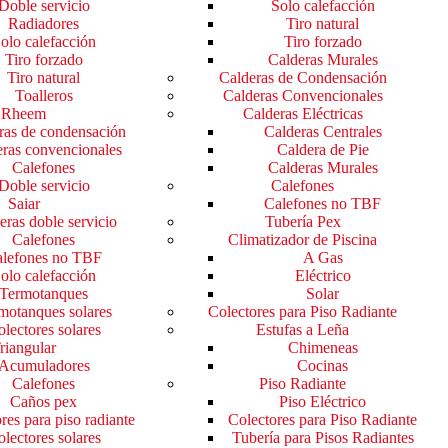
Doble servicio
Solo calefacción
Radiadores
Tiro natural
olo calefacción
Tiro forzado
Tiro forzado
Calderas Murales
Tiro natural
Calderas de Condensación
Toalleros
Calderas Convencionales
Rheem
Calderas Eléctricas
ras de condensación
Calderas Centrales
ras convencionales
Caldera de Pie
Calefones
Calderas Murales
Doble servicio
Calefones
Saiar
Calefones no TBF
eras doble servicio
Tubería Pex
Calefones
Climatizador de Piscina
lefones no TBF
A Gas
olo calefacción
Eléctrico
Termotanques
Solar
motanques solares
Colectores para Piso Radiante
lectores solares
Estufas a Leña
riangular
Chimeneas
Acumuladores
Cocinas
Calefones
Piso Radiante
Caños pex
Piso Eléctrico
res para piso radiante
Colectores para Piso Radiante
lectores solares
Tubería para Pisos Radiantes