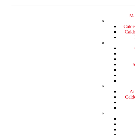
Ma
Calde
Calde
S
Ai
Calde