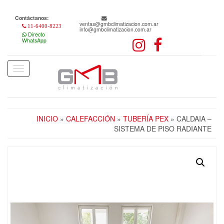
Skip
to
Contáctanos:
the
ventas@gmbclimatizacion.com.ar
11-6400-8223
info@gmbclimatizacion.com.ar
content
Directo
WhatsApp
Toggle
navigation
INICIO
»
CALEFACCIÓN
»
TUBERÍA PEX
» CALDAIA –
SISTEMA DE PISO RADIANTE