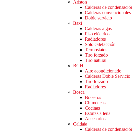
Ariston
Calderas de condensació
Calderas convencionales
Doble servicio
Baxi
Calderas a gas
Piso eléctrico
Radiadores
Solo calefacción
Termostatos
Tiro forzado
Tiro natural
BGH
Aire acondicionado
Calderas Doble Servicio
Tiro forzado
Radiadores
Bosca
Braseros
Chimeneas
Cocinas
Estufas a leña
Accesorios
Caldaia
Calderas de condensació