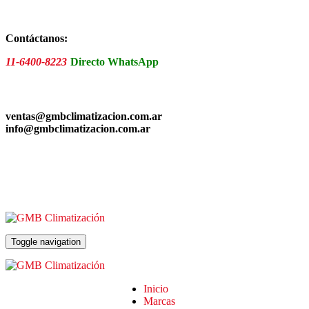
Skip
to
the
Contáctanos:
content
11-6400-8223
Directo WhatsApp
ventas@gmbclimatizacion.com.ar
info@gmbclimatizacion.com.ar
Toggle navigation
Inicio
Marcas