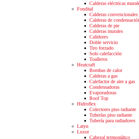
Calderas eléctricas mural
Fondital
Calderas convencionales
Calderas de condensació
Calderas de pie
Calderas murales
Calidores
Doble servicio
Tiro forzado
Solo calefacción
Toalleros
Heatcraft
Bombas de calor
Calderas a gas
Calefactor de aire a gas
Condensadoras
Evaporadoras
Roof Top
Hidroflex
Colectores piso radiante
Tuberías piso radiante
Tubería para radiadores
Latyn
Luxor
Cabezal termostático