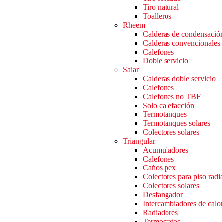
Tiro natural
Toalleros
Rheem
Calderas de condensació
Calderas convencionales
Calefones
Doble servicio
Saiar
Calderas doble servicio
Calefones
Calefones no TBF
Solo calefacción
Termotanques
Termotanques solares
Colectores solares
Triangular
Acumuladores
Calefones
Caños pex
Colectores para piso radi
Colectores solares
Desfangador
Intercambiadores de calo
Radiadores
Termostatos