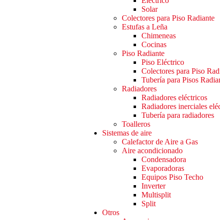
Eléctrico
Solar
Colectores para Piso Radiante
Estufas a Leña
Chimeneas
Cocinas
Piso Radiante
Piso Eléctrico
Colectores para Piso Rad
Tubería para Pisos Radia
Radiadores
Radiadores eléctricos
Radiadores inerciales elé
Tubería para radiadores
Toalleros
Sistemas de aire
Calefactor de Aire a Gas
Aire acondicionado
Condensadora
Evaporadoras
Equipos Piso Techo
Inverter
Multisplit
Split
Otros