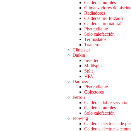
Calderas murales
Climatizadores de piscin
Radiadores
Calderas tiro forzado
Calderas tiro natural
Piso radiante
Solo calefacción
Termostatos
Toalleros
Climastar
Daikin
Inverter
Multisplit
Split
VRV
Danfoss
Piso radiante
Colectores
Ferroli
Calderas doble servicio
Calderas murales
Solo calefacción
Flowing
Calderas eléctricas de pie
Calderas eléctricas centra