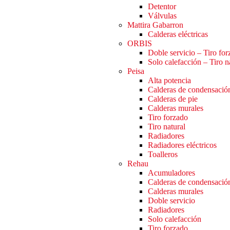
Detentor
Válvulas
Mattira Gabarron
Calderas eléctricas
ORBIS
Doble servicio – Tiro fo
Solo calefacción – Tiro n
Peisa
Alta potencia
Calderas de condensació
Calderas de pie
Calderas murales
Tiro forzado
Tiro natural
Radiadores
Radiadores eléctricos
Toalleros
Rehau
Acumuladores
Calderas de condensació
Calderas murales
Doble servicio
Radiadores
Solo calefacción
Tiro forzado