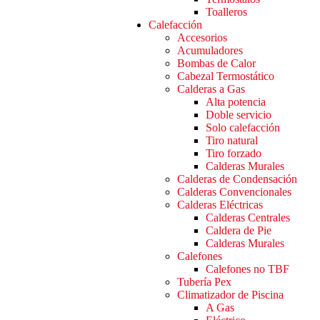
Toalleros
Calefacción
Accesorios
Acumuladores
Bombas de Calor
Cabezal Termostático
Calderas a Gas
Alta potencia
Doble servicio
Solo calefacción
Tiro natural
Tiro forzado
Calderas Murales
Calderas de Condensación
Calderas Convencionales
Calderas Eléctricas
Calderas Centrales
Caldera de Pie
Calderas Murales
Calefones
Calefones no TBF
Tubería Pex
Climatizador de Piscina
A Gas