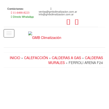
Skip
to
Contáctanos:
the
ventas@gmbclimatizacion.com.ar
11-6400-8223
info@gmbclimatizacion.com.ar
content
Directo WhatsApp
Toggle
navigation
INICIO
»
CALEFACCIÓN
»
CALDERAS A GAS
»
CALDERAS
MURALES
» FERROLI ARENA F24