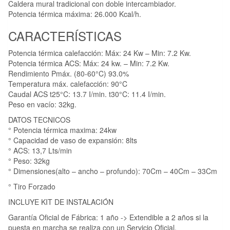
Caldera mural tradicional con doble intercambiador.
Potencia térmica máxima: 26.000 Kcal/h.
CARACTERÍSTICAS
Potencia térmica calefacción: Máx: 24 Kw – Min: 7.2 Kw.
Potencia térmica ACS: Máx: 24 kw. – Min: 7.2 Kw.
Rendimiento Pmáx. (80-60°C) 93.0%
Temperatura máx. calefacción: 90°C
Caudal ACS t25°C: 13.7 I/min. t30°C: 11.4 I/min.
Peso en vacío: 32kg.
DATOS TECNICOS
° Potencia térmica maxima: 24kw
° Capacidad de vaso de expansión: 8lts
° ACS: 13,7 Lts/min
° Peso: 32kg
° Dimensiones(alto – ancho – profundo): 70Cm – 40Cm – 33Cm
° Tiro Forzado
INCLUYE KIT DE INSTALACIÓN
Garantía Oficial de Fábrica: 1 año -> Extendible a 2 años si la
puesta en marcha se realiza con un Servicio Oficial.