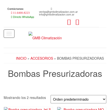
Skip
to
Contáctanos:
the
ventas@gmbclimatizacion.com.ar
11-6400-8223
info@gmbclimatizacion.com.ar
content
Directo WhatsApp
Toggle
navigation
INICIO
»
ACCESORIOS
» BOMBAS PRESURIZADORAS
Bombas Presurizadoras
Mostrando los 2 resultados