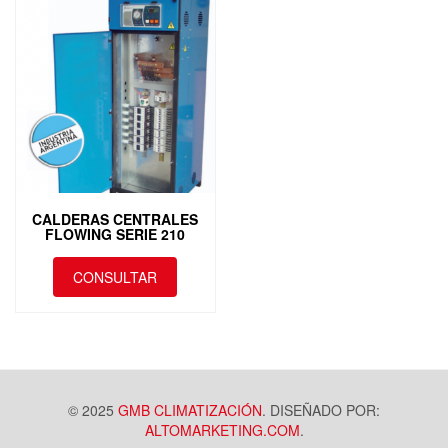
CALDERAS CENTRALES
FLOWING SERIE 210
CONSULTAR
Este
producto
tiene
múltiples
variantes.
Las
© 2025
GMB CLIMATIZACIÓN
. DISEÑADO POR:
opciones
ALTOMARKETING.COM
.
se