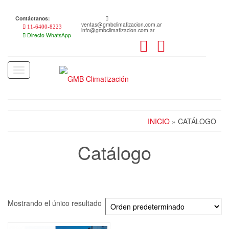
Skip
to
Contáctanos:
the
ventas@gmbclimatizacion.com.ar
11-6400-8223
info@gmbclimatizacion.com.ar
content
Directo WhatsApp
Toggle
navigation
INICIO
» CATÁLOGO
Catálogo
Mostrando el único resultado