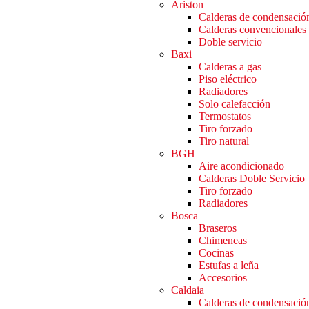
Ariston
Calderas de condensació
Calderas convencionales
Doble servicio
Baxi
Calderas a gas
Piso eléctrico
Radiadores
Solo calefacción
Termostatos
Tiro forzado
Tiro natural
BGH
Aire acondicionado
Calderas Doble Servicio
Tiro forzado
Radiadores
Bosca
Braseros
Chimeneas
Cocinas
Estufas a leña
Accesorios
Caldaia
Calderas de condensació