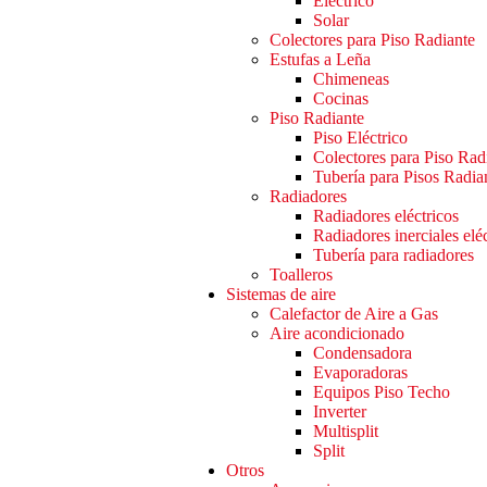
Eléctrico
Solar
Colectores para Piso Radiante
Estufas a Leña
Chimeneas
Cocinas
Piso Radiante
Piso Eléctrico
Colectores para Piso Rad
Tubería para Pisos Radia
Radiadores
Radiadores eléctricos
Radiadores inerciales elé
Tubería para radiadores
Toalleros
Sistemas de aire
Calefactor de Aire a Gas
Aire acondicionado
Condensadora
Evaporadoras
Equipos Piso Techo
Inverter
Multisplit
Split
Otros