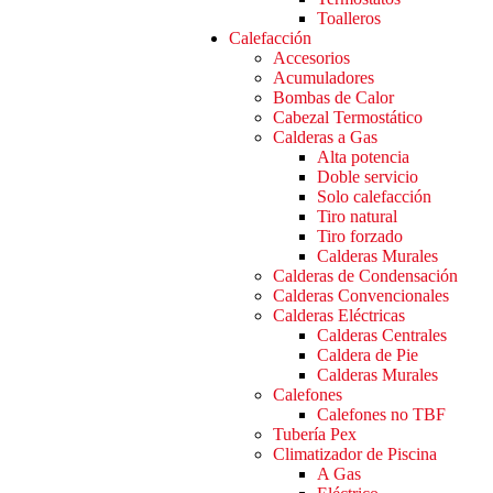
Toalleros
Calefacción
Accesorios
Acumuladores
Bombas de Calor
Cabezal Termostático
Calderas a Gas
Alta potencia
Doble servicio
Solo calefacción
Tiro natural
Tiro forzado
Calderas Murales
Calderas de Condensación
Calderas Convencionales
Calderas Eléctricas
Calderas Centrales
Caldera de Pie
Calderas Murales
Calefones
Calefones no TBF
Tubería Pex
Climatizador de Piscina
A Gas