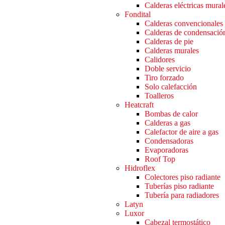
Calderas eléctricas mural
Fondital
Calderas convencionales
Calderas de condensació
Calderas de pie
Calderas murales
Calidores
Doble servicio
Tiro forzado
Solo calefacción
Toalleros
Heatcraft
Bombas de calor
Calderas a gas
Calefactor de aire a gas
Condensadoras
Evaporadoras
Roof Top
Hidroflex
Colectores piso radiante
Tuberías piso radiante
Tubería para radiadores
Latyn
Luxor
Cabezal termostático