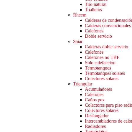
Tiro natural
Toalleros
Rheem
Calderas de condensació
Calderas convencionales
Calefones
Doble servicio
Saiar
Calderas doble servicio
Calefones
Calefones no TBF
Solo calefacción
Termotanques
Termotanques solares
Colectores solares
Triangular
Acumuladores
Calefones
Caños pex
Colectores para piso radi
Colectores solares
Desfangador
Intercambiadores de calo
Radiadores
Termostatos