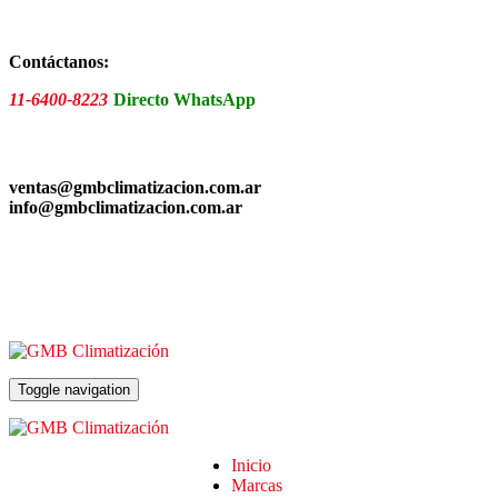
Skip
to
the
Contáctanos:
content
11-6400-8223
Directo WhatsApp
ventas@gmbclimatizacion.com.ar
info@gmbclimatizacion.com.ar
Toggle navigation
Inicio
Marcas