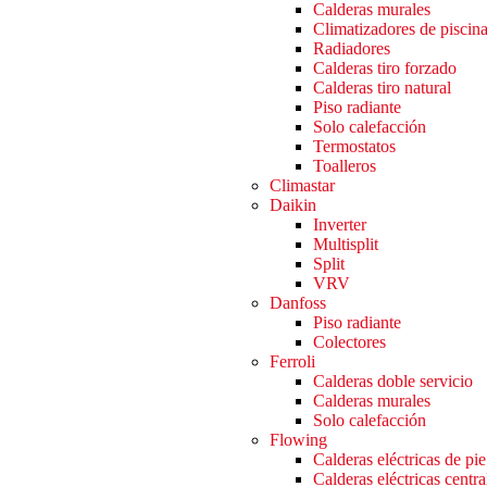
Calderas murales
Climatizadores de piscin
Radiadores
Calderas tiro forzado
Calderas tiro natural
Piso radiante
Solo calefacción
Termostatos
Toalleros
Climastar
Daikin
Inverter
Multisplit
Split
VRV
Danfoss
Piso radiante
Colectores
Ferroli
Calderas doble servicio
Calderas murales
Solo calefacción
Flowing
Calderas eléctricas de pie
Calderas eléctricas centra