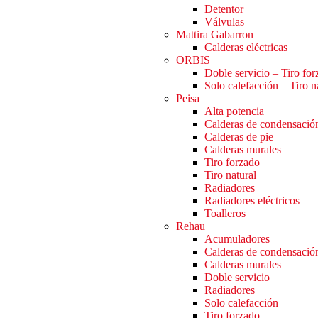
Detentor
Válvulas
Mattira Gabarron
Calderas eléctricas
ORBIS
Doble servicio – Tiro fo
Solo calefacción – Tiro n
Peisa
Alta potencia
Calderas de condensació
Calderas de pie
Calderas murales
Tiro forzado
Tiro natural
Radiadores
Radiadores eléctricos
Toalleros
Rehau
Acumuladores
Calderas de condensació
Calderas murales
Doble servicio
Radiadores
Solo calefacción
Tiro forzado