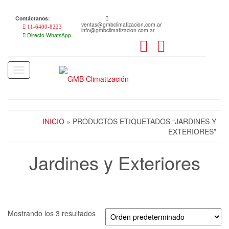
Skip
to
Contáctanos:
the
ventas@gmbclimatizacion.com.ar
11-6400-8223
info@gmbclimatizacion.com.ar
content
Directo WhatsApp
Toggle
navigation
INICIO
» PRODUCTOS ETIQUETADOS “JARDINES Y
EXTERIORES”
Jardines y Exteriores
Mostrando los 3 resultados