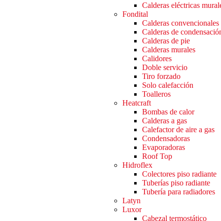
Calderas eléctricas mural
Fondital
Calderas convencionales
Calderas de condensació
Calderas de pie
Calderas murales
Calidores
Doble servicio
Tiro forzado
Solo calefacción
Toalleros
Heatcraft
Bombas de calor
Calderas a gas
Calefactor de aire a gas
Condensadoras
Evaporadoras
Roof Top
Hidroflex
Colectores piso radiante
Tuberías piso radiante
Tubería para radiadores
Latyn
Luxor
Cabezal termostático