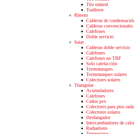
Tiro natural
Toalleros
Rheem
Calderas de condensació
Calderas convencionales
Calefones
Doble servicio
Saiar
Calderas doble servicio
Calefones
Calefones no TBF
Solo calefacción
Termotanques
Termotanques solares
Colectores solares
Triangular
Acumuladores
Calefones
Caños pex
Colectores para piso radi
Colectores solares
Desfangador
Intercambiadores de calo
Radiadores
Termostatos