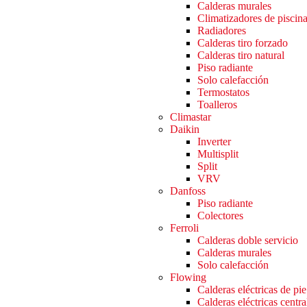
Calderas murales
Climatizadores de piscin
Radiadores
Calderas tiro forzado
Calderas tiro natural
Piso radiante
Solo calefacción
Termostatos
Toalleros
Climastar
Daikin
Inverter
Multisplit
Split
VRV
Danfoss
Piso radiante
Colectores
Ferroli
Calderas doble servicio
Calderas murales
Solo calefacción
Flowing
Calderas eléctricas de pie
Calderas eléctricas centra