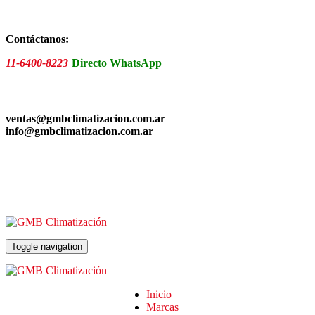
Skip
to
the
Contáctanos:
content
11-6400-8223
Directo WhatsApp
ventas@gmbclimatizacion.com.ar
info@gmbclimatizacion.com.ar
Toggle navigation
Inicio
Marcas