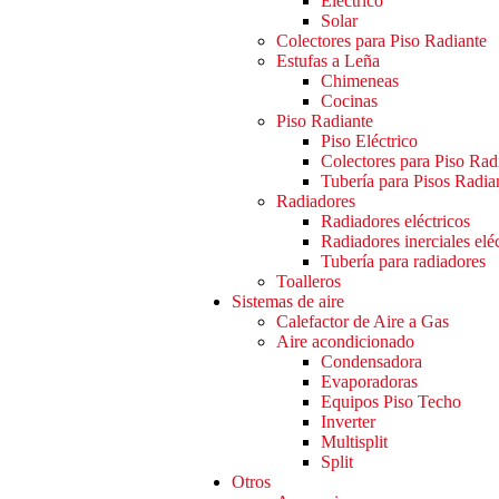
Eléctrico
Solar
Colectores para Piso Radiante
Estufas a Leña
Chimeneas
Cocinas
Piso Radiante
Piso Eléctrico
Colectores para Piso Rad
Tubería para Pisos Radia
Radiadores
Radiadores eléctricos
Radiadores inerciales elé
Tubería para radiadores
Toalleros
Sistemas de aire
Calefactor de Aire a Gas
Aire acondicionado
Condensadora
Evaporadoras
Equipos Piso Techo
Inverter
Multisplit
Split
Otros