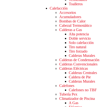
Toalleros
Calefacción
Accesorios
Acumuladores
Bombas de Calor
Cabezal Termostático
Calderas a Gas
Alta potencia
Doble servicio
Solo calefacción
Tiro natural
Tiro forzado
Calderas Murales
Calderas de Condensación
Calderas Convencionales
Calderas Eléctricas
Calderas Centrales
Caldera de Pie
Calderas Murales
Calefones
Calefones no TBF
Tubería Pex
Climatizador de Piscina
A Gas