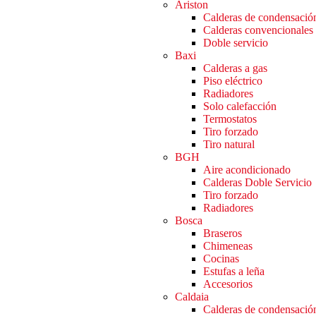
Ariston
Calderas de condensació
Calderas convencionales
Doble servicio
Baxi
Calderas a gas
Piso eléctrico
Radiadores
Solo calefacción
Termostatos
Tiro forzado
Tiro natural
BGH
Aire acondicionado
Calderas Doble Servicio
Tiro forzado
Radiadores
Bosca
Braseros
Chimeneas
Cocinas
Estufas a leña
Accesorios
Caldaia
Calderas de condensació