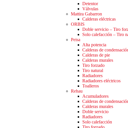
Detentor
Válvulas
Mattira Gabarron
Calderas eléctricas
ORBIS
Doble servicio – Tiro fo
Solo calefacción – Tiro n
Peisa
Alta potencia
Calderas de condensació
Calderas de pie
Calderas murales
Tiro forzado
Tiro natural
Radiadores
Radiadores eléctricos
Toalleros
Rehau
Acumuladores
Calderas de condensació
Calderas murales
Doble servicio
Radiadores
Solo calefacción
Tiro forzado