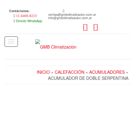
Skip
to
Contáctanos:
the
ventas@gmbclimatizacion.com.ar
11-6400-8223
info@gmbclimatizacion.com.ar
content
Directo WhatsApp
Toggle
navigation
INICIO
»
CALEFACCIÓN
»
ACUMULADORES
»
ACUMULADOR DE DOBLE SERPENTINA