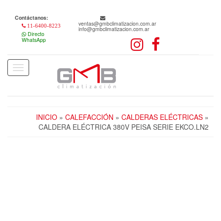
Skip
to
Contáctanos:
the
ventas@gmbclimatizacion.com.ar
11-6400-8223
info@gmbclimatizacion.com.ar
content
Directo
WhatsApp
Toggle
navigation
INICIO
»
CALEFACCIÓN
»
CALDERAS ELÉCTRICAS
»
CALDERA ELÉCTRICA 380V PEISA SERIE EKCO.LN2