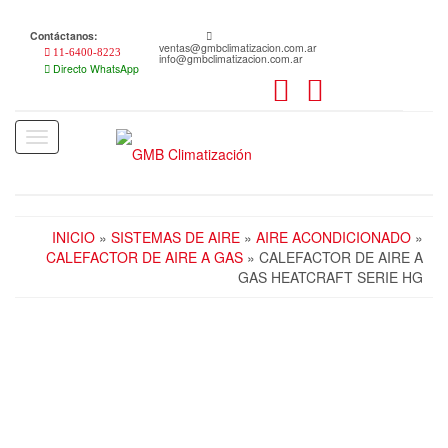
Skip
to
Contáctanos:
the
ventas@gmbclimatizacion.com.ar
11-6400-8223
info@gmbclimatizacion.com.ar
content
Directo WhatsApp
Toggle
navigation
INICIO
»
SISTEMAS DE AIRE
»
AIRE ACONDICIONADO
»
CALEFACTOR DE AIRE A GAS
» CALEFACTOR DE AIRE A
GAS HEATCRAFT SERIE HG