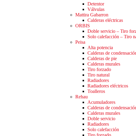
Detentor
Válvulas
Mattira Gabarron
Calderas eléctricas
ORBIS
Doble servicio – Tiro fo
Solo calefacción – Tiro n
Peisa
Alta potencia
Calderas de condensació
Calderas de pie
Calderas murales
Tiro forzado
Tiro natural
Radiadores
Radiadores eléctricos
Toalleros
Rehau
Acumuladores
Calderas de condensació
Calderas murales
Doble servicio
Radiadores
Solo calefacción
Tiro forzado