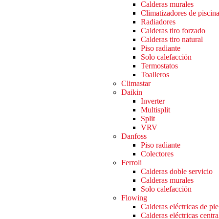
Calderas murales
Climatizadores de piscin
Radiadores
Calderas tiro forzado
Calderas tiro natural
Piso radiante
Solo calefacción
Termostatos
Toalleros
Climastar
Daikin
Inverter
Multisplit
Split
VRV
Danfoss
Piso radiante
Colectores
Ferroli
Calderas doble servicio
Calderas murales
Solo calefacción
Flowing
Calderas eléctricas de pie
Calderas eléctricas centra