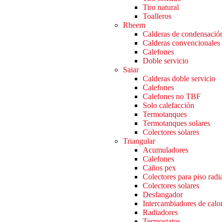
Tiro natural
Toalleros
Rheem
Calderas de condensació
Calderas convencionales
Calefones
Doble servicio
Saiar
Calderas doble servicio
Calefones
Calefones no TBF
Solo calefacción
Termotanques
Termotanques solares
Colectores solares
Triangular
Acumuladores
Calefones
Caños pex
Colectores para piso radi
Colectores solares
Desfangador
Intercambiadores de calo
Radiadores
Termostatos