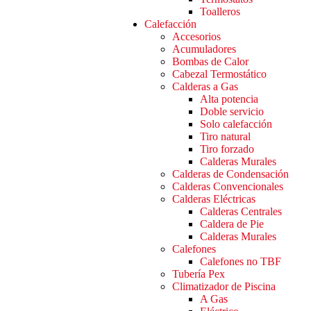
Toalleros
Calefacción
Accesorios
Acumuladores
Bombas de Calor
Cabezal Termostático
Calderas a Gas
Alta potencia
Doble servicio
Solo calefacción
Tiro natural
Tiro forzado
Calderas Murales
Calderas de Condensación
Calderas Convencionales
Calderas Eléctricas
Calderas Centrales
Caldera de Pie
Calderas Murales
Calefones
Calefones no TBF
Tubería Pex
Climatizador de Piscina
A Gas