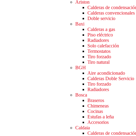
Ariston
Calderas de condensació
Calderas convencionales
Doble servicio
Baxi
Calderas a gas
Piso eléctrico
Radiadores
Solo calefacción
Termostatos
Tiro forzado
Tiro natural
BGH
Aire acondicionado
Calderas Doble Servicio
Tiro forzado
Radiadores
Bosca
Braseros
Chimeneas
Cocinas
Estufas a leña
Accesorios
Caldaia
Calderas de condensació