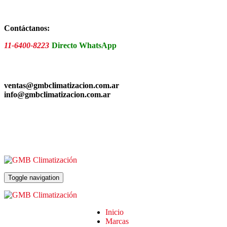
Skip
to
the
Contáctanos:
content
11-6400-8223
Directo WhatsApp
ventas@gmbclimatizacion.com.ar
info@gmbclimatizacion.com.ar
Toggle navigation
Inicio
Marcas