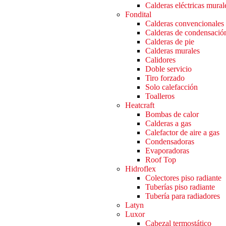
Calderas eléctricas mural
Fondital
Calderas convencionales
Calderas de condensació
Calderas de pie
Calderas murales
Calidores
Doble servicio
Tiro forzado
Solo calefacción
Toalleros
Heatcraft
Bombas de calor
Calderas a gas
Calefactor de aire a gas
Condensadoras
Evaporadoras
Roof Top
Hidroflex
Colectores piso radiante
Tuberías piso radiante
Tubería para radiadores
Latyn
Luxor
Cabezal termostático