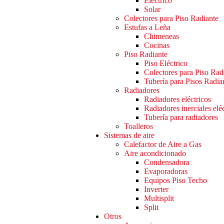
Eléctrico
Solar
Colectores para Piso Radiante
Estufas a Leña
Chimeneas
Cocinas
Piso Radiante
Piso Eléctrico
Colectores para Piso Rad
Tubería para Pisos Radia
Radiadores
Radiadores eléctricos
Radiadores inerciales elé
Tubería para radiadores
Toalleros
Sistemas de aire
Calefactor de Aire a Gas
Aire acondicionado
Condensadora
Evaporadoras
Equipos Piso Techo
Inverter
Multisplit
Split
Otros