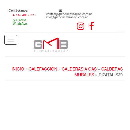
Skip
to
Contáctanos:
the
ventas@gmbclimatizacion.com.ar
11-6400-8223
info@gmbclimatizacion.com.ar
content
Directo
WhatsApp
Toggle
navigation
INICIO
»
CALEFACCIÓN
»
CALDERAS A GAS
»
CALDERAS
MURALES
» DIGITAL S30