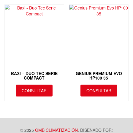
BAXI – DUO TEC SERIE
GENIUS PREMIUM EVO
COMPACT
HP100 35
CONSULTAR
CONSULTAR
Este
producto
tiene
múltiples
variantes.
Las
© 2025
GMB CLIMATIZACIÓN
. DISEÑADO POR: