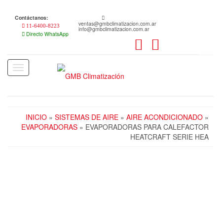
Skip
to
Contáctanos:
the
ventas@gmbclimatizacion.com.ar
11-6400-8223
info@gmbclimatizacion.com.ar
content
Directo WhatsApp
Toggle
navigation
INICIO
»
SISTEMAS DE AIRE
»
AIRE ACONDICIONADO
»
EVAPORADORAS
» EVAPORADORAS PARA CALEFACTOR
HEATCRAFT SERIE HEA