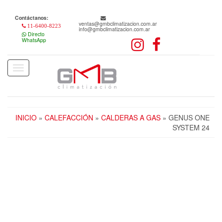
Skip
to
Contáctanos:
the
ventas@gmbclimatizacion.com.ar
11-6400-8223
info@gmbclimatizacion.com.ar
content
Directo
WhatsApp
Toggle
navigation
INICIO
»
CALEFACCIÓN
»
CALDERAS A GAS
» GENUS ONE
SYSTEM 24