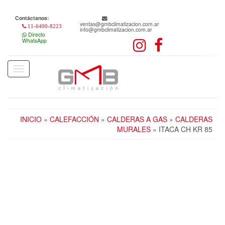
Skip
to
Contáctanos:
the
ventas@gmbclimatizacion.com.ar
11-6400-8223
info@gmbclimatizacion.com.ar
content
Directo
WhatsApp
Toggle
navigation
INICIO
»
CALEFACCIÓN
»
CALDERAS A GAS
»
CALDERAS
MURALES
» ITACA CH KR 85