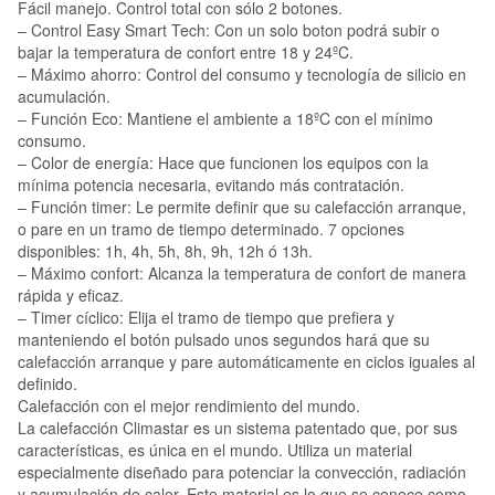
Fácil manejo. Control total con sólo 2 botones.
– Control Easy Smart Tech: Con un solo boton podrá subir o
bajar la temperatura de confort entre 18 y 24ºC.
– Máximo ahorro: Control del consumo y tecnología de silicio en
acumulación.
– Función Eco: Mantiene el ambiente a 18ºC con el mínimo
consumo.
– Color de energía: Hace que funcionen los equipos con la
mínima potencia necesaria, evitando más contratación.
– Función timer: Le permite definir que su calefacción arranque,
o pare en un tramo de tiempo determinado. 7 opciones
disponibles: 1h, 4h, 5h, 8h, 9h, 12h ó 13h.
– Máximo confort: Alcanza la temperatura de confort de manera
rápida y eficaz.
– Timer cíclico: Elija el tramo de tiempo que prefiera y
manteniendo el botón pulsado unos segundos hará que su
calefacción arranque y pare automáticamente en ciclos iguales al
definido.
Calefacción con el mejor rendimiento del mundo.
La calefacción Climastar es un sistema patentado que, por sus
características, es única en el mundo. Utiliza un material
especialmente diseñado para potenciar la convección, radiación
y acumulación de calor. Este material es lo que se conoce como