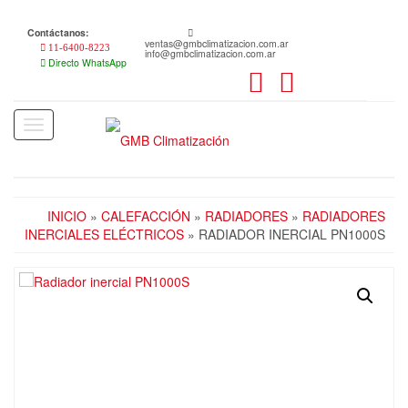
Skip
to
Contáctanos:
the
ventas@gmbclimatizacion.com.ar
11-6400-8223
info@gmbclimatizacion.com.ar
content
Directo WhatsApp
Toggle
navigation
INICIO
»
CALEFACCIÓN
»
RADIADORES
»
RADIADORES
INERCIALES ELÉCTRICOS
» RADIADOR INERCIAL PN1000S