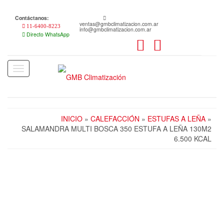
Skip
to
Contáctanos:
the
ventas@gmbclimatizacion.com.ar
11-6400-8223
info@gmbclimatizacion.com.ar
content
Directo WhatsApp
Toggle
navigation
INICIO
»
CALEFACCIÓN
»
ESTUFAS A LEÑA
»
SALAMANDRA MULTI BOSCA 350 ESTUFA A LEÑA 130M2
6.500 KCAL