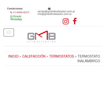
Skip
to
Contáctanos:
the
ventas@gmbclimatizacion.com.ar
11-6400-8223
info@gmbclimatizacion.com.ar
content
Directo
WhatsApp
Toggle
navigation
INICIO
»
CALEFACCIÓN
»
TERMOSTATOS
» TERMOSTATO
INALÁMBRICO