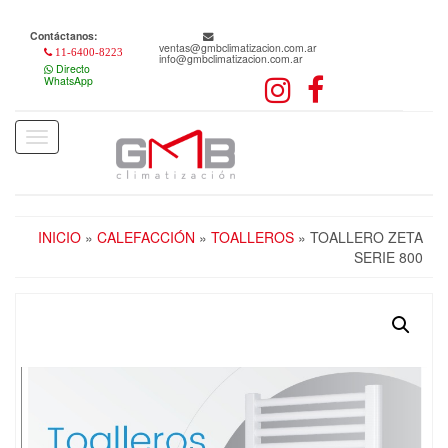
Skip
to
Contáctanos:
the
ventas@gmbclimatizacion.com.ar
11-6400-8223
info@gmbclimatizacion.com.ar
content
Directo
WhatsApp
Toggle
navigation
INICIO
»
CALEFACCIÓN
»
TOALLEROS
» TOALLERO ZETA
SERIE 800