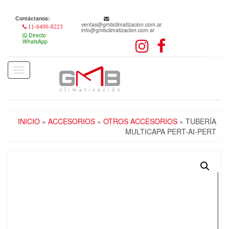
Skip
to
Contáctanos:
the
ventas@gmbclimatizacion.com.ar
11-6400-8223
info@gmbclimatizacion.com.ar
content
Directo
WhatsApp
Toggle
navigation
INICIO
»
ACCESORIOS
»
OTROS ACCESORIOS
» TUBERÍA
MULTICAPA PERT-AI-PERT