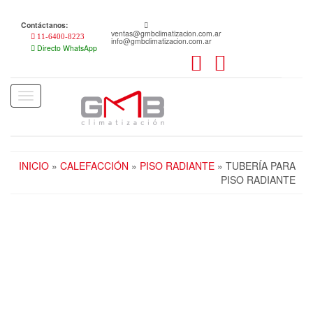
Skip
to
Contáctanos:
the
ventas@gmbclimatizacion.com.ar
11-6400-8223
info@gmbclimatizacion.com.ar
content
Directo WhatsApp
Toggle
navigation
INICIO
»
CALEFACCIÓN
»
PISO RADIANTE
» TUBERÍA PARA
PISO RADIANTE