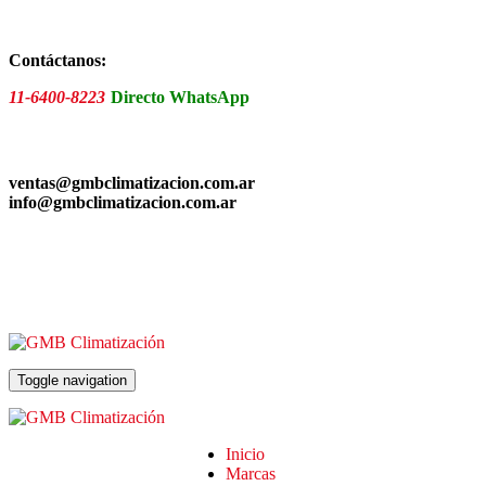
Skip
to
the
Contáctanos:
content
11-6400-8223
Directo WhatsApp
ventas@gmbclimatizacion.com.ar
info@gmbclimatizacion.com.ar
Toggle navigation
Inicio
Marcas