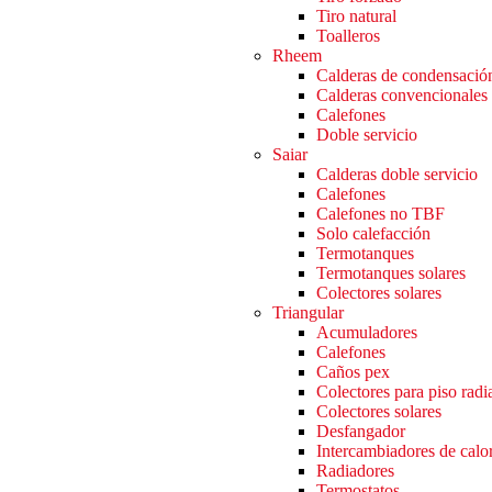
Tiro natural
Toalleros
Rheem
Calderas de condensació
Calderas convencionales
Calefones
Doble servicio
Saiar
Calderas doble servicio
Calefones
Calefones no TBF
Solo calefacción
Termotanques
Termotanques solares
Colectores solares
Triangular
Acumuladores
Calefones
Caños pex
Colectores para piso radi
Colectores solares
Desfangador
Intercambiadores de calo
Radiadores
Termostatos