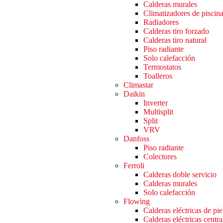
Calderas murales
Climatizadores de piscin
Radiadores
Calderas tiro forzado
Calderas tiro natural
Piso radiante
Solo calefacción
Termostatos
Toalleros
Climastar
Daikin
Inverter
Multisplit
Split
VRV
Danfoss
Piso radiante
Colectores
Ferroli
Calderas doble servicio
Calderas murales
Solo calefacción
Flowing
Calderas eléctricas de pie
Calderas eléctricas centra