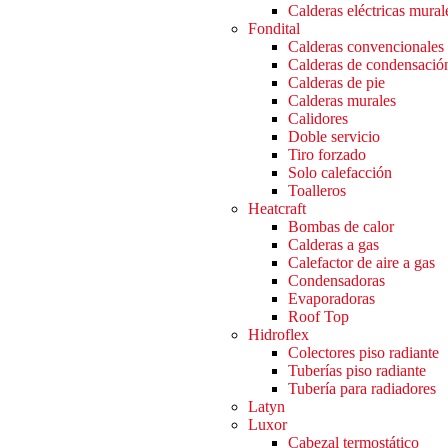
Calderas eléctricas mural
Fondital
Calderas convencionales
Calderas de condensació
Calderas de pie
Calderas murales
Calidores
Doble servicio
Tiro forzado
Solo calefacción
Toalleros
Heatcraft
Bombas de calor
Calderas a gas
Calefactor de aire a gas
Condensadoras
Evaporadoras
Roof Top
Hidroflex
Colectores piso radiante
Tuberías piso radiante
Tubería para radiadores
Latyn
Luxor
Cabezal termostático