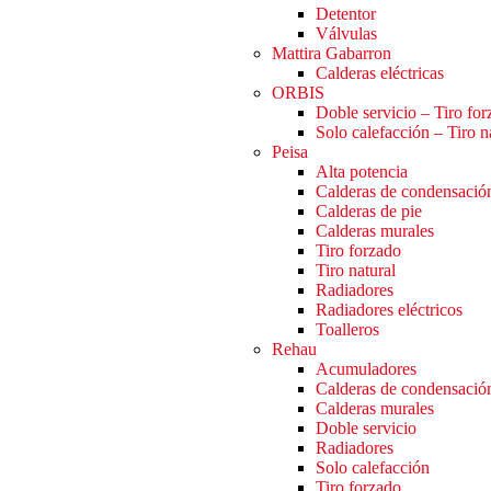
Detentor
Válvulas
Mattira Gabarron
Calderas eléctricas
ORBIS
Doble servicio – Tiro fo
Solo calefacción – Tiro n
Peisa
Alta potencia
Calderas de condensació
Calderas de pie
Calderas murales
Tiro forzado
Tiro natural
Radiadores
Radiadores eléctricos
Toalleros
Rehau
Acumuladores
Calderas de condensació
Calderas murales
Doble servicio
Radiadores
Solo calefacción
Tiro forzado