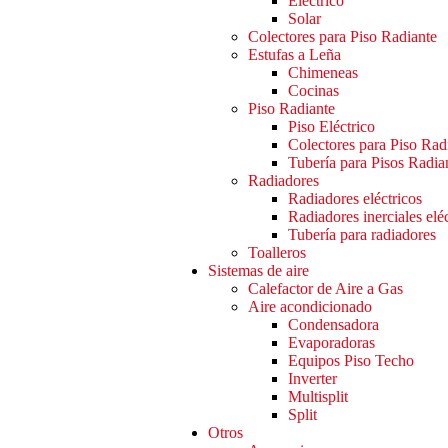
Eléctrico
Solar
Colectores para Piso Radiante
Estufas a Leña
Chimeneas
Cocinas
Piso Radiante
Piso Eléctrico
Colectores para Piso Rad
Tubería para Pisos Radia
Radiadores
Radiadores eléctricos
Radiadores inerciales elé
Tubería para radiadores
Toalleros
Sistemas de aire
Calefactor de Aire a Gas
Aire acondicionado
Condensadora
Evaporadoras
Equipos Piso Techo
Inverter
Multisplit
Split
Otros