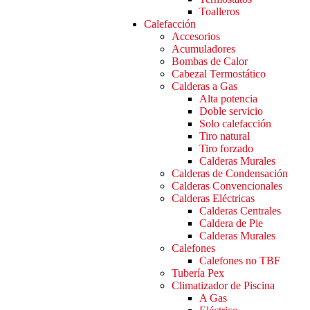
Toalleros
Calefacción
Accesorios
Acumuladores
Bombas de Calor
Cabezal Termostático
Calderas a Gas
Alta potencia
Doble servicio
Solo calefacción
Tiro natural
Tiro forzado
Calderas Murales
Calderas de Condensación
Calderas Convencionales
Calderas Eléctricas
Calderas Centrales
Caldera de Pie
Calderas Murales
Calefones
Calefones no TBF
Tubería Pex
Climatizador de Piscina
A Gas