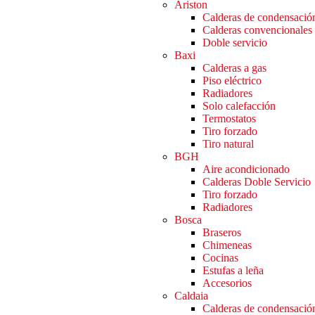
Ariston
Calderas de condensació
Calderas convencionales
Doble servicio
Baxi
Calderas a gas
Piso eléctrico
Radiadores
Solo calefacción
Termostatos
Tiro forzado
Tiro natural
BGH
Aire acondicionado
Calderas Doble Servicio
Tiro forzado
Radiadores
Bosca
Braseros
Chimeneas
Cocinas
Estufas a leña
Accesorios
Caldaia
Calderas de condensació