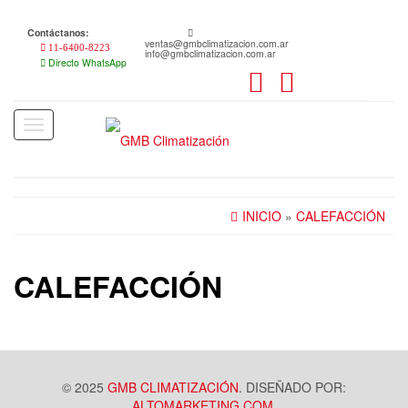
Skip
to
Contáctanos:
the
ventas@gmbclimatizacion.com.ar
11-6400-8223
info@gmbclimatizacion.com.ar
content
Directo WhatsApp
Toggle
navigation
INICIO
»
CALEFACCIÓN
CALEFACCIÓN
© 2025
GMB CLIMATIZACIÓN
. DISEÑADO POR:
ALTOMARKETING.COM
.