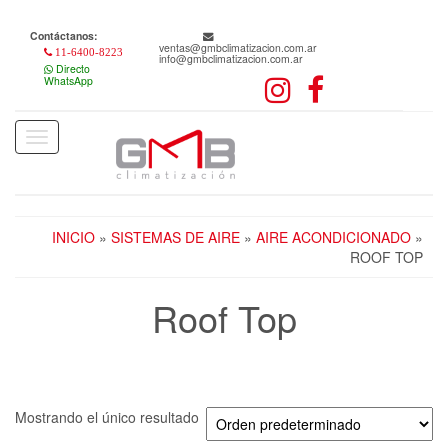
Skip
to
Contáctanos:
the
ventas@gmbclimatizacion.com.ar
11-6400-8223
info@gmbclimatizacion.com.ar
content
Directo
WhatsApp
Toggle
navigation
INICIO
»
SISTEMAS DE AIRE
»
AIRE ACONDICIONADO
»
ROOF TOP
Roof Top
Mostrando el único resultado