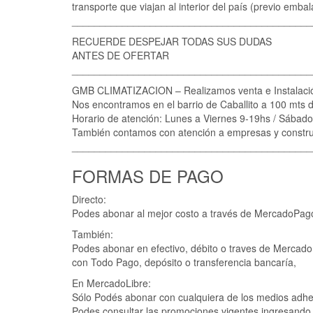
transporte que viajan al interior del país (previo emb
___________________________________________
RECUERDE DESPEJAR TODAS SUS DUDAS
ANTES DE OFERTAR
___________________________________________
GMB CLIMATIZACION – Realizamos venta e Instal
Nos encontramos en el barrio de Caballito a 100 mts de
Horario de atención: Lunes a Viernes 9-19hs / Sábado
También contamos con atención a empresas y constru
___________________________________________
FORMAS DE PAGO
Directo:
Podes abonar al mejor costo a través de MercadoPago
También:
Podes abonar en efectivo, débito o traves de Mercad
con Todo Pago, depósito o transferencia bancaría,
En MercadoLibre:
Sólo Podés abonar con cualquiera de los medios adh
Podes consultar las promociones vigentes ingresand