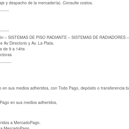
alaje y despacho de la mercadería). Consulte costos.
____
____
ación – SISTEMAS DE PISO RADIANTE – SISTEMAS DE RADIADORES
 Av Directorio y Av. La Plata.
s de 9 a 14hs
ctoras
_____
 en sus medios adheridos, con Todo Pago, depósito o transferencia b
oPago en sus medios adheridos,
eridos a MercadoPago.
o a MercadoPago.