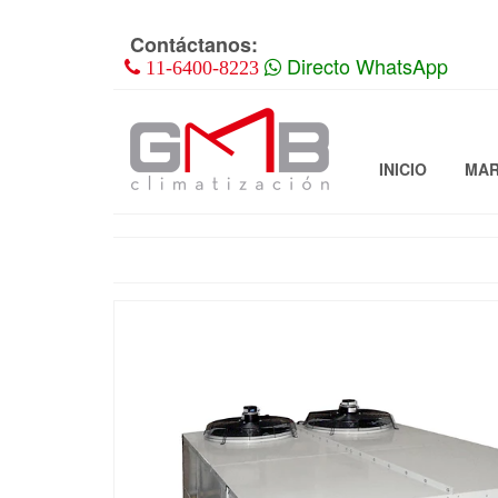
Skip
to
Contáctanos:
the
Directo WhatsApp
11-6400-8223
content
INICIO
MA