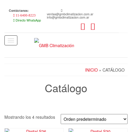
Skip
to
Contáctanos:
the
ventas@gmbclimatizacion.com.ar
11-6400-8223
info@gmbclimatizacion.com.ar
content
Directo WhatsApp
Toggle
navigation
INICIO
» CATÁLOGO
Catálogo
Mostrando los 4 resultados