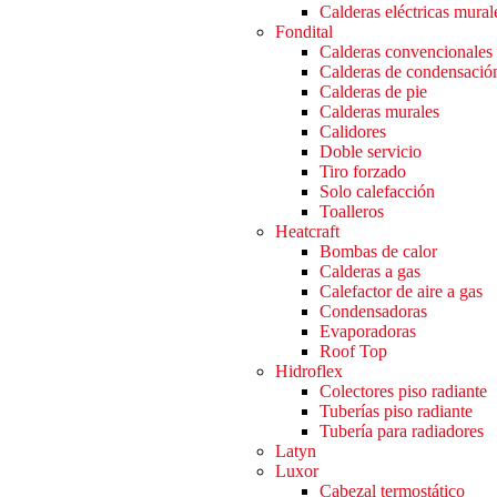
Calderas eléctricas mural
Fondital
Calderas convencionales
Calderas de condensació
Calderas de pie
Calderas murales
Calidores
Doble servicio
Tiro forzado
Solo calefacción
Toalleros
Heatcraft
Bombas de calor
Calderas a gas
Calefactor de aire a gas
Condensadoras
Evaporadoras
Roof Top
Hidroflex
Colectores piso radiante
Tuberías piso radiante
Tubería para radiadores
Latyn
Luxor
Cabezal termostático