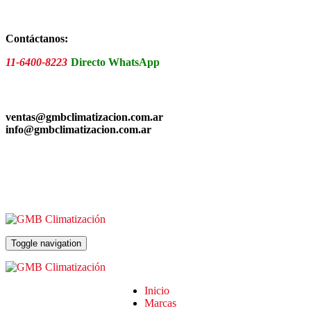
Skip
to
the
Contáctanos:
content
11-6400-8223
Directo WhatsApp
ventas@gmbclimatizacion.com.ar
info@gmbclimatizacion.com.ar
Toggle navigation
Inicio
Marcas