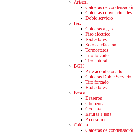
Ariston
Calderas de condensació
Calderas convencionales
Doble servicio
Baxi
Calderas a gas
Piso eléctrico
Radiadores
Solo calefacción
Termostatos
Tiro forzado
Tiro natural
BGH
Aire acondicionado
Calderas Doble Servicio
Tiro forzado
Radiadores
Bosca
Braseros
Chimeneas
Cocinas
Estufas a leña
Accesorios
Caldaia
Calderas de condensació