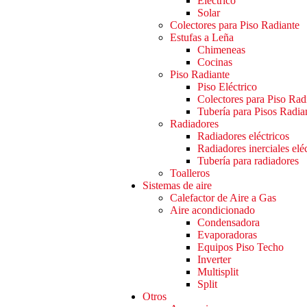
Eléctrico
Solar
Colectores para Piso Radiante
Estufas a Leña
Chimeneas
Cocinas
Piso Radiante
Piso Eléctrico
Colectores para Piso Rad
Tubería para Pisos Radia
Radiadores
Radiadores eléctricos
Radiadores inerciales elé
Tubería para radiadores
Toalleros
Sistemas de aire
Calefactor de Aire a Gas
Aire acondicionado
Condensadora
Evaporadoras
Equipos Piso Techo
Inverter
Multisplit
Split
Otros