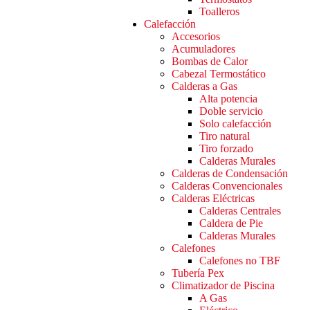
Toalleros
Calefacción
Accesorios
Acumuladores
Bombas de Calor
Cabezal Termostático
Calderas a Gas
Alta potencia
Doble servicio
Solo calefacción
Tiro natural
Tiro forzado
Calderas Murales
Calderas de Condensación
Calderas Convencionales
Calderas Eléctricas
Calderas Centrales
Caldera de Pie
Calderas Murales
Calefones
Calefones no TBF
Tubería Pex
Climatizador de Piscina
A Gas