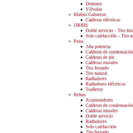
Detentor
Válvulas
Mattira Gabarron
Calderas eléctricas
ORBIS
Doble servicio – Tiro fo
Solo calefacción – Tiro n
Peisa
Alta potencia
Calderas de condensació
Calderas de pie
Calderas murales
Tiro forzado
Tiro natural
Radiadores
Radiadores eléctricos
Toalleros
Rehau
Acumuladores
Calderas de condensació
Calderas murales
Doble servicio
Radiadores
Solo calefacción
Tiro forzado