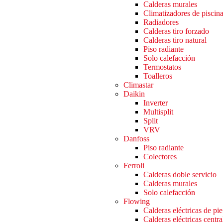
Calderas murales
Climatizadores de piscin
Radiadores
Calderas tiro forzado
Calderas tiro natural
Piso radiante
Solo calefacción
Termostatos
Toalleros
Climastar
Daikin
Inverter
Multisplit
Split
VRV
Danfoss
Piso radiante
Colectores
Ferroli
Calderas doble servicio
Calderas murales
Solo calefacción
Flowing
Calderas eléctricas de pie
Calderas eléctricas centra