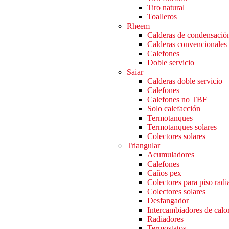
Tiro natural
Toalleros
Rheem
Calderas de condensació
Calderas convencionales
Calefones
Doble servicio
Saiar
Calderas doble servicio
Calefones
Calefones no TBF
Solo calefacción
Termotanques
Termotanques solares
Colectores solares
Triangular
Acumuladores
Calefones
Caños pex
Colectores para piso radi
Colectores solares
Desfangador
Intercambiadores de calo
Radiadores
Termostatos