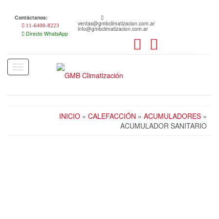
Skip
to
Contáctanos:
the
ventas@gmbclimatizacion.com.ar
11-6400-8223
info@gmbclimatizacion.com.ar
content
Directo WhatsApp
Toggle
navigation
INICIO
»
CALEFACCIÓN
»
ACUMULADORES
»
ACUMULADOR SANITARIO