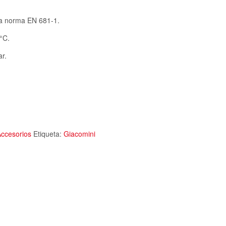
la norma EN 681-1.
°C.
r.
Accesorios
Etiqueta:
Giacomini