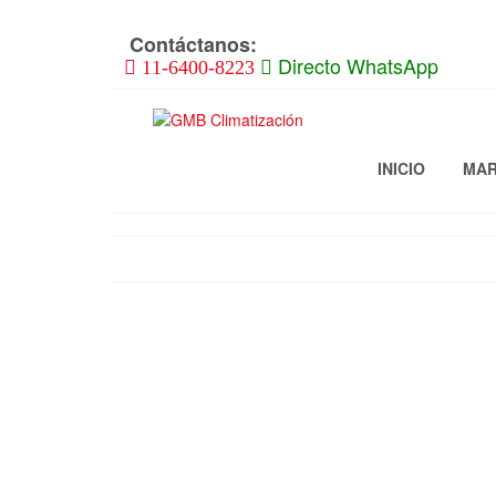
Skip
to
Contáctanos:
the
Directo WhatsApp
11-6400-8223
content
INICIO
MA