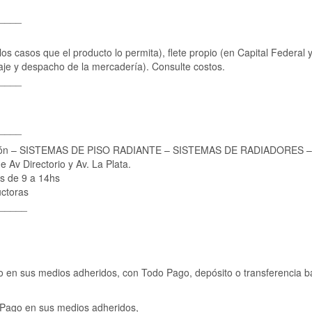
____
s casos que el producto lo permita), flete propio (en Capital Federal
alaje y despacho de la mercadería). Consulte costos.
____
____
ación – SISTEMAS DE PISO RADIANTE – SISTEMAS DE RADIADORES
 Av Directorio y Av. La Plata.
s de 9 a 14hs
ctoras
_____
 en sus medios adheridos, con Todo Pago, depósito o transferencia b
oPago en sus medios adheridos,