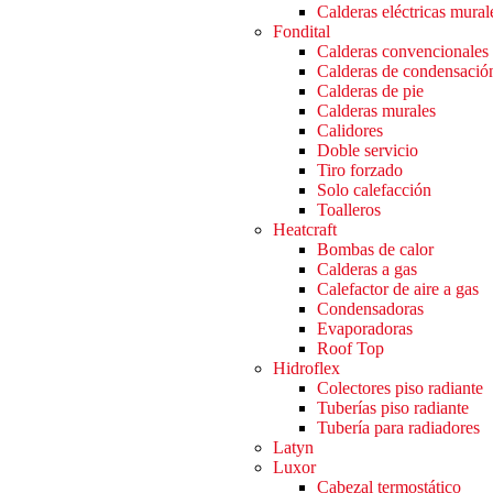
Calderas eléctricas mural
Fondital
Calderas convencionales
Calderas de condensació
Calderas de pie
Calderas murales
Calidores
Doble servicio
Tiro forzado
Solo calefacción
Toalleros
Heatcraft
Bombas de calor
Calderas a gas
Calefactor de aire a gas
Condensadoras
Evaporadoras
Roof Top
Hidroflex
Colectores piso radiante
Tuberías piso radiante
Tubería para radiadores
Latyn
Luxor
Cabezal termostático