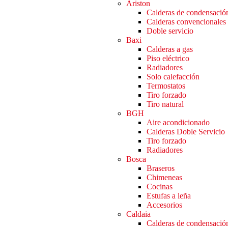
Ariston
Calderas de condensació
Calderas convencionales
Doble servicio
Baxi
Calderas a gas
Piso eléctrico
Radiadores
Solo calefacción
Termostatos
Tiro forzado
Tiro natural
BGH
Aire acondicionado
Calderas Doble Servicio
Tiro forzado
Radiadores
Bosca
Braseros
Chimeneas
Cocinas
Estufas a leña
Accesorios
Caldaia
Calderas de condensació