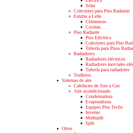
Eléctrico
Solar
Colectores para Piso Radiante
Estufas a Leña
Chimeneas
Cocinas
Piso Radiante
Piso Eléctrico
Colectores para Piso Rad
Tubería para Pisos Radia
Radiadores
Radiadores eléctricos
Radiadores inerciales elé
Tubería para radiadores
Toalleros
Sistemas de aire
Calefactor de Aire a Gas
Aire acondicionado
Condensadora
Evaporadoras
Equipos Piso Techo
Inverter
Multisplit
Split
Otros