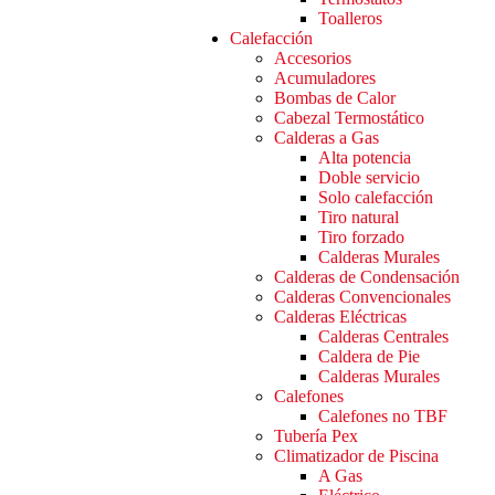
Toalleros
Calefacción
Accesorios
Acumuladores
Bombas de Calor
Cabezal Termostático
Calderas a Gas
Alta potencia
Doble servicio
Solo calefacción
Tiro natural
Tiro forzado
Calderas Murales
Calderas de Condensación
Calderas Convencionales
Calderas Eléctricas
Calderas Centrales
Caldera de Pie
Calderas Murales
Calefones
Calefones no TBF
Tubería Pex
Climatizador de Piscina
A Gas