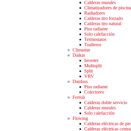
Calderas murales
Climatizadores de piscin
Radiadores
Calderas tiro forzado
Calderas tiro natural
Piso radiante
Solo calefacción
Termostatos
Toalleros
Climastar
Daikin
Inverter
Multisplit
Split
VRV
Danfoss
Piso radiante
Colectores
Ferroli
Calderas doble servicio
Calderas murales
Solo calefacción
Flowing
Calderas eléctricas de pie
Calderas eléctricas centra