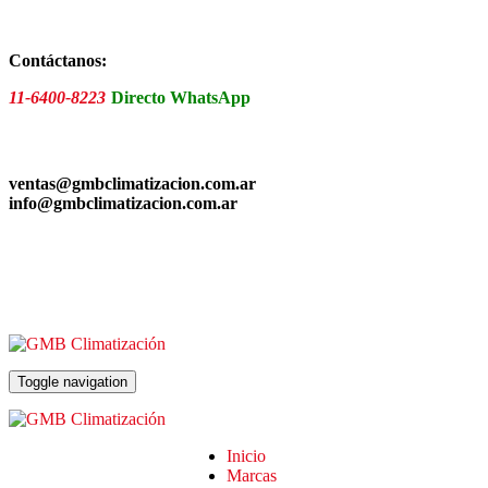
Skip
to
the
Contáctanos:
content
11-6400-8223
Directo WhatsApp
ventas@gmbclimatizacion.com.ar
info@gmbclimatizacion.com.ar
Toggle navigation
Inicio
Marcas