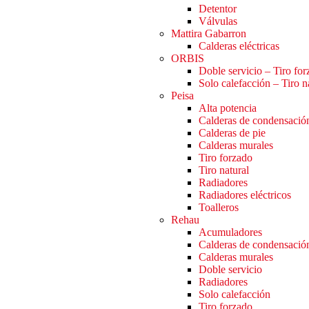
Detentor
Válvulas
Mattira Gabarron
Calderas eléctricas
ORBIS
Doble servicio – Tiro fo
Solo calefacción – Tiro n
Peisa
Alta potencia
Calderas de condensació
Calderas de pie
Calderas murales
Tiro forzado
Tiro natural
Radiadores
Radiadores eléctricos
Toalleros
Rehau
Acumuladores
Calderas de condensació
Calderas murales
Doble servicio
Radiadores
Solo calefacción
Tiro forzado