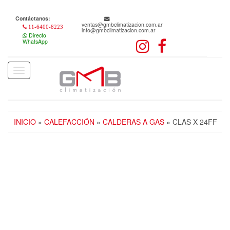
Skip
to
Contáctanos:
the
ventas@gmbclimatizacion.com.ar
11-6400-8223
info@gmbclimatizacion.com.ar
content
Directo
WhatsApp
Toggle
navigation
INICIO
»
CALEFACCIÓN
»
CALDERAS A GAS
» CLAS X 24FF