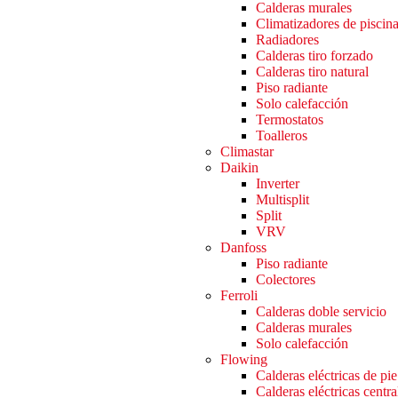
Calderas murales
Climatizadores de piscin
Radiadores
Calderas tiro forzado
Calderas tiro natural
Piso radiante
Solo calefacción
Termostatos
Toalleros
Climastar
Daikin
Inverter
Multisplit
Split
VRV
Danfoss
Piso radiante
Colectores
Ferroli
Calderas doble servicio
Calderas murales
Solo calefacción
Flowing
Calderas eléctricas de pie
Calderas eléctricas centra