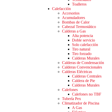
Toalleros
Calefacción
Accesorios
Acumuladores
Bombas de Calor
Cabezal Termostático
Calderas a Gas
Alta potencia
Doble servicio
Solo calefacción
Tiro natural
Tiro forzado
Calderas Murales
Calderas de Condensación
Calderas Convencionales
Calderas Eléctricas
Calderas Centrales
Caldera de Pie
Calderas Murales
Calefones
Calefones no TBF
Tubería Pex
Climatizador de Piscina
A Gas