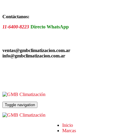
Skip
to
the
Contáctanos:
content
11-6400-8223
Directo WhatsApp
ventas@gmbclimatizacion.com.ar
info@gmbclimatizacion.com.ar
Toggle navigation
Inicio
Marcas