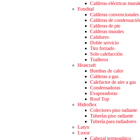
Calderas eléctricas mural
Fondital
Calderas convencionales
Calderas de condensació
Calderas de pie
Calderas murales
Calidores
Doble servicio
Tiro forzado
Solo calefacción
Toalleros
Heatcraft
Bombas de calor
Calderas a gas
Calefactor de aire a gas
Condensadoras
Evaporadoras
Roof Top
Hidroflex
Colectores piso radiante
Tuberías piso radiante
Tubería para radiadores
Latyn
Luxor
Cabezal termostático