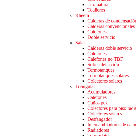
Tiro natural
Toalleros
Rheem
Calderas de condensació
Calderas convencionales
Calefones
Doble servicio
Saiar
Calderas doble servicio
Calefones
Calefones no TBF
Solo calefacción
Termotanques
Termotanques solares
Colectores solares
Triangular
Acumuladores
Calefones
Caños pex
Colectores para piso radi
Colectores solares
Desfangador
Intercambiadores de calo
Radiadores
Termostatos