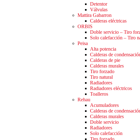
Detentor
Válvulas
Mattira Gabarron
Calderas eléctricas
ORBIS
Doble servicio – Tiro fo
Solo calefacción – Tiro n
Peisa
Alta potencia
Calderas de condensació
Calderas de pie
Calderas murales
Tiro forzado
Tiro natural
Radiadores
Radiadores eléctricos
Toalleros
Rehau
Acumuladores
Calderas de condensació
Calderas murales
Doble servicio
Radiadores
Solo calefacción
Tiro forzado