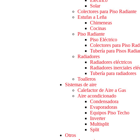
Eléctrico
Solar
Colectores para Piso Radiante
Estufas a Leña
Chimeneas
Cocinas
Piso Radiante
Piso Eléctrico
Colectores para Piso Rad
Tubería para Pisos Radia
Radiadores
Radiadores eléctricos
Radiadores inerciales elé
Tubería para radiadores
Toalleros
Sistemas de aire
Calefactor de Aire a Gas
Aire acondicionado
Condensadora
Evaporadoras
Equipos Piso Techo
Inverter
Multisplit
Split
Otros