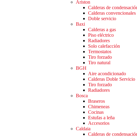
Ariston
Calderas de condensació
Calderas convencionales
Doble servicio
Baxi
Calderas a gas
Piso eléctrico
Radiadores
Solo calefacción
Termostatos
Tiro forzado
Tiro natural
BGH
Aire acondicionado
Calderas Doble Servicio
Tiro forzado
Radiadores
Bosca
Braseros
Chimeneas
Cocinas
Estufas a leña
Accesorios
Caldaia
Calderas de condensació